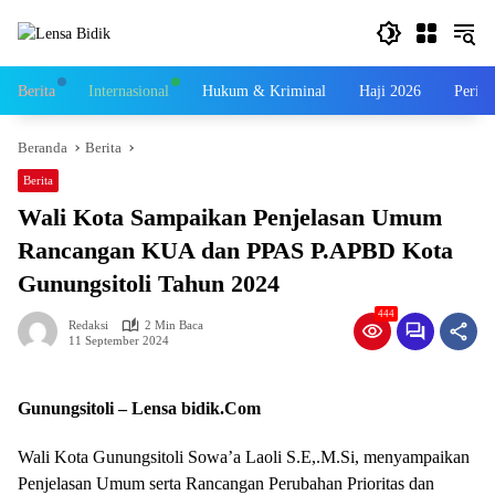
Langsung
ke
konten
Berita
Internasional
Hukum & Kriminal
Haji 2026
Perist
Beranda
Berita
Berita
Wali Kota Sampaikan Penjelasan Umum
Rancangan KUA dan PPAS P.APBD Kota
Gunungsitoli Tahun 2024
444
Redaksi
2 Min Baca
11 September 2024
Gunungsitoli – Lensa bidik.Com
Wali Kota Gunungsitoli Sowa’a Laoli S.E,.M.Si, menyampaikan
Penjelasan Umum serta Rancangan Perubahan Prioritas dan