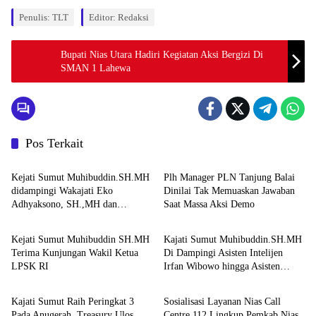
Penulis: TLT
Editor: Redaksi
Bupati Nias Utara Hadiri Kegiatan Aksi Bergizi Di
SMAN 1 Lahewa
Pos Terkait
Berita
Berita
Kejati Sumut Muhibuddin.SH.MH
Plh Manager PLN Tanjung Balai
didampingi Wakajati Eko
Dinilai Tak Memuaskan Jawaban
Adhyaksono, SH.,MH dan
Saat Massa Aksi Demo
Berita
Berita
Aspidum Kejati Sumut Suhendri,
SH.,MH Pimpin Ekspos RJ Di
Kejati Sumut Muhibuddin SH.MH
Kajati Sumut Muhibuddin.SH.MH
Kejari Medan
Terima Kunjungan Wakil Ketua
Di Dampingi Asisten Intelijen
LPSK RI
Irfan Wibowo hingga Asisten
Berita
Berita
Pembinaan Herlina Setyorini Sidak
Kejari Binjai
Kajati Sumut Raih Peringkat 3
Sosialisasi Layanan Nias Call
Pada Anugerah Treasury Ulos
Centre 112 Lingkup Pemkab Nias