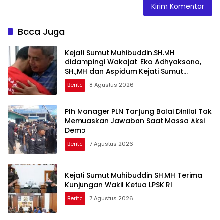
Baca Juga
Kejati Sumut Muhibuddin.SH.MH
didampingi Wakajati Eko Adhyaksono,
SH.,MH dan Aspidum Kejati Sumut
Suhendri, SH.,MH Pimpin Ekspos RJ Di
Berita
8 Agustus 2026
Kejari Medan
Plh Manager PLN Tanjung Balai Dinilai Tak
Memuaskan Jawaban Saat Massa Aksi
Demo
Berita
7 Agustus 2026
Kejati Sumut Muhibuddin SH.MH Terima
Kunjungan Wakil Ketua LPSK RI
Berita
7 Agustus 2026