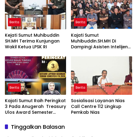
Ekspos RJ Di Kejari Medan
Berita
Berita
Kejati Sumut Muhibuddin
Kajati Sumut
SH.MH Terima Kunjungan
Muhibuddin.SH.MH Di
Wakil Ketua LPSK RI
Dampingi Asisten Intelijen
Irfan Wibowo hingga
Asisten Pembinaan Herlina
Setyorini Sidak Kejari Binjai
Berita
Berita
Kajati Sumut Raih Peringkat
Sosialisasi Layanan Nias
3 Pada Anugerah Treasury
Call Centre 112 Lingkup
Ulos Award Semester
Pemkab Nias
Tahun 1 Tahun 2026
Tinggalkan Balasan