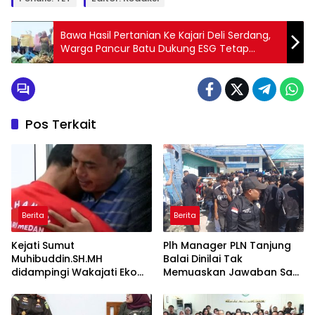
Bawa Hasil Pertanian Ke Kajari Deli Serdang,
Warga Pancur Batu Dukung ESG Tetap
Diproses Hukum
Pos Terkait
Berita
Berita
Kejati Sumut
Plh Manager PLN Tanjung
Muhibuddin.SH.MH
Balai Dinilai Tak
didampingi Wakajati Eko
Memuaskan Jawaban Saat
Adhyaksono, SH.,MH dan
Massa Aksi Demo
Aspidum Kejati Sumut
Suhendri, SH.,MH Pimpin