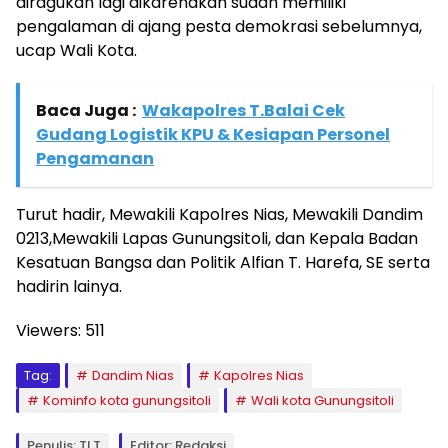
diragukan lagi dikarenakan sudah memiliki
pengalaman di ajang pesta demokrasi sebelumnya,
ucap Wali Kota.
Baca Juga :
Wakapolres T.Balai Cek
Gudang Logistik KPU & Kesiapan Personel
Pengamanan
Turut hadir, Mewakili Kapolres Nias, Mewakili Dandim
0213,Mewakili Lapas Gunungsitoli, dan Kepala Badan
Kesatuan Bangsa dan Politik Alfian T. Harefa, SE serta
hadirin lainya.
Viewers:
511
Tag:
Dandim Nias
Kapolres Nias
Kominfo kota gunungsitoli
Wali kota Gunungsitoli
Penulis: TLT
Editor: Redaksi