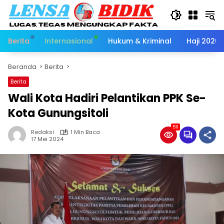
Langsung
ke
konten
Berita
Internasional
Hukum & Kriminal
Haji 2026
Beranda
Berita
Berita
Wali Kota Hadiri Pelantikan PPK Se-
Kota Gunungsitoli
511
Redaksi
1 Min Baca
17 Mei 2024