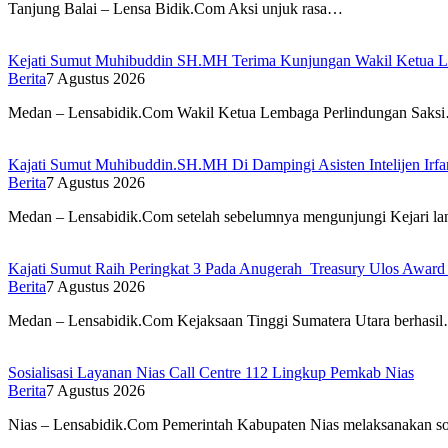
Tanjung Balai – Lensa Bidik.Com Aksi unjuk rasa…
Kejati Sumut Muhibuddin SH.MH Terima Kunjungan Wakil Ketua 
Berita
7 Agustus 2026
Medan – Lensabidik.Com Wakil Ketua Lembaga Perlindungan Saks
Kajati Sumut Muhibuddin.SH.MH Di Dampingi Asisten Intelijen Irfan
Berita
7 Agustus 2026
Medan – Lensabidik.Com setelah sebelumnya mengunjungi Kejari l
Kajati Sumut Raih Peringkat 3 Pada Anugerah Treasury Ulos Award
Berita
7 Agustus 2026
Medan – Lensabidik.Com Kejaksaan Tinggi Sumatera Utara berhasi
Sosialisasi Layanan Nias Call Centre 112 Lingkup Pemkab Nias
Berita
7 Agustus 2026
Nias – Lensabidik.Com Pemerintah Kabupaten Nias melaksanakan so