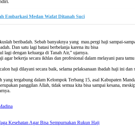
diri.
llah Embarkasi Medan Wafat Ditanah Suci
Fokuslah beribadah. Sebab banyaknya yang mau.pergi haji sampai-sam
ah. Dan satu lagi batasi berbelanja karena itu bisa
 lagi dengan keluarga di Tanah Air,” ujarnya.
 agar bekerja secara ikhlas dan profesional dalam melayani para tamu 
calon haji dilayani secara baik, selama pelaksanaan ibadah haji ini d
yang tergabung dalam Kelompok Terbang 15, asal Kabupaten Mandaili
 merupakan panggilan Allah, tidak semua kita bisa sampai kesana, m
arnya.
Madina
aga Kesehatan Agar Bisa Sempurnakan Rukun Haji