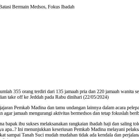
Batasi Bermain Medsos, Fokus Ibadah
mlah 355 orang terdiri dari 135 jamaah pria dan 220 jamaah wanita se
 take off ke Jeddah pada Rabu dinihari (22/05/2024)
ajaran Pemkab Madina dan tamu undangan lainnya dalam acara pelepa
agar jamaah mengurangi aktivitas bermedsos dan tetap fokuslah beri
a bapak ibu sukses melaksanakan rangkaian ibadah haji dan saling to
inya apa..? Ini menunjukkan keseriusan Pemkab Madina melayani pelaks
ngkat sampai Tanah Suci mudah mudahan tidak ada kendala dan perjala