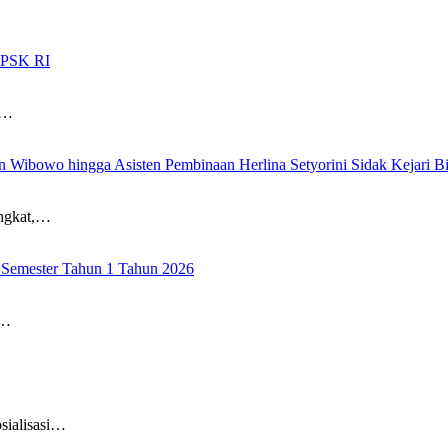
LPSK RI
i…
 Wibowo hingga Asisten Pembinaan Herlina Setyorini Sidak Kejari Bi
angkat,…
 Semester Tahun 1 Tahun 2026
l…
sialisasi…