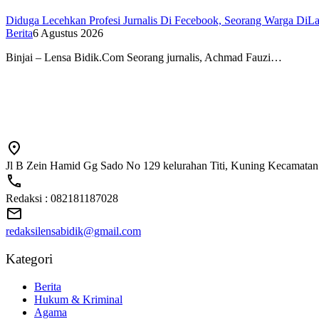
Diduga Lecehkan Profesi Jurnalis Di Fecebook, Seorang Warga DiLa
Berita
6 Agustus 2026
Binjai – Lensa Bidik.Com Seorang jurnalis, Achmad Fauzi…
Jl B Zein Hamid Gg Sado No 129 kelurahan Titi, Kuning Kecamatan
Redaksi : 082181187028
redaksilensabidik@gmail.com
Kategori
Berita
Hukum & Kriminal
Agama