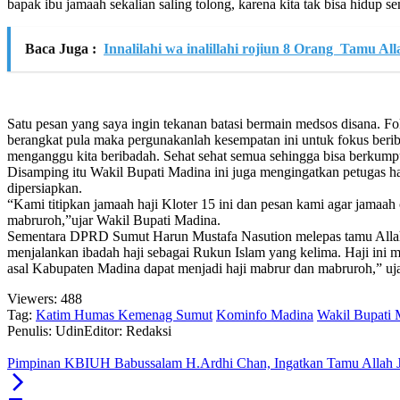
bapak ibu jamaah sekalian saling tolong, karena kita tak bisa hidup sen
Baca Juga :
Innalilahi wa inalillahi rojiun 8 Orang Tamu A
Satu pesan yang saya ingin tekanan batasi bermain medsos disana. 
berangkat pula maka pergunakanlah kesempatan ini untuk fokus beribad
menganggu kita beribadah. Sehat sehat semua sehingga bisa berkumpul
Disamping itu Wakil Bupati Madina ini juga mengingatkan petugas haji
dipersiapkan.
“Kami titipkan jamaah haji Kloter 15 ini dan pesan kami agar jamaah 
mabruroh,”ujar Wakil Bupati Madina.
Sementara DPRD Sumut Harun Mustafa Nasution melepas tamu Allah 
menjalankan ibadah haji sebagai Rukun Islam yang kelima. Haji ini
asal Kabupaten Madina dapat menjadi haji mabrur dan mabruroh,” uj
Viewers:
488
Tag:
Katim Humas Kemenag Sumut
Kominfo Madina
Wakil Bupati 
Penulis: Udin
Editor: Redaksi
Pimpinan KBIUH Babussalam H.Ardhi Chan, Ingatkan Tamu Allah J