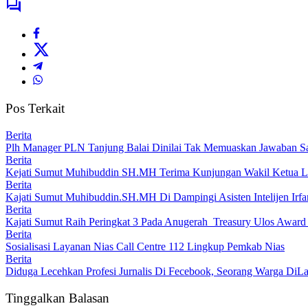
Pos Terkait
Berita
Plh Manager PLN Tanjung Balai Dinilai Tak Memuaskan Jawaban S
Berita
Kejati Sumut Muhibuddin SH.MH Terima Kunjungan Wakil Ketua 
Berita
Kajati Sumut Muhibuddin.SH.MH Di Dampingi Asisten Intelijen Irfan
Berita
Kajati Sumut Raih Peringkat 3 Pada Anugerah Treasury Ulos Award
Berita
Sosialisasi Layanan Nias Call Centre 112 Lingkup Pemkab Nias
Berita
Diduga Lecehkan Profesi Jurnalis Di Fecebook, Seorang Warga DiLa
Tinggalkan Balasan