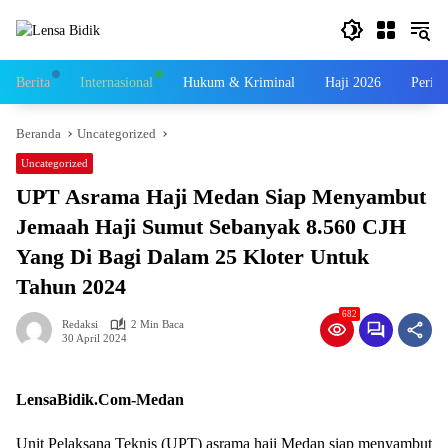
Langsung
ke
konten
Berita
Internasional
Hukum & Kriminal
Haji 2026
Perist
Beranda
Uncategorized
Uncategorized
UPT Asrama Haji Medan Siap Menyambut
Jemaah Haji Sumut Sebanyak 8.560 CJH
Yang Di Bagi Dalam 25 Kloter Untuk
Tahun 2024
682
Redaksi
2 Min Baca
30 April 2024
LensaBidik.Com-Medan
Unit Pelaksana Teknis (UPT) asrama haji Medan siap menyambut