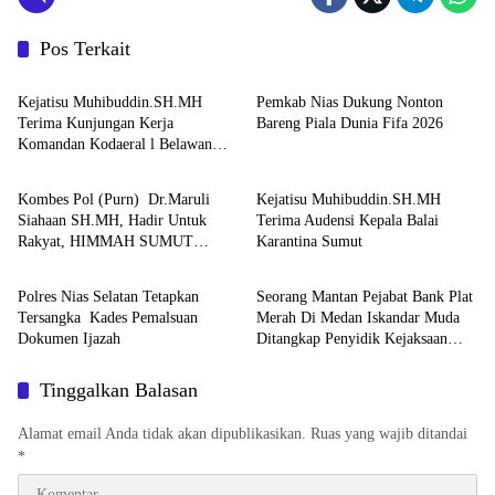
Pos Terkait
Uncategorized
Uncategorized
Kejatisu Muhibuddin.SH.MH
Pemkab Nias Dukung Nonton
Terima Kunjungan Kerja
Bareng Piala Dunia Fifa 2026
Komandan Kodaeral l Belawan
Uncategorized
Uncategorized
Laksamana Muda TNI Deny
Septiana .SIP.MAP
Kombes Pol (Purn) Dr.Maruli
Kejatisu Muhibuddin.SH.MH
Siahaan SH.MH, Hadir Untuk
Terima Audensi Kepala Balai
Rakyat, HIMMAH SUMUT
Karantina Sumut
Berita
Tipikor
Apresiasi Komitmen Dalam
Mengawal Penyelesaian Sengketa
Polres Nias Selatan Tetapkan
Seorang Mantan Pejabat Bank Plat
Tanah Padang Halaban Labuhan
Tersangka Kades Pemalsuan
Merah Di Medan Iskandar Muda
Batu
Dokumen Ijazah
Ditangkap Penyidik Kejaksaan
Negeri Medan Karna Mempersulit
Penyelidikan Perkara Tipikor
Tinggalkan Balasan
Alamat email Anda tidak akan dipublikasikan.
Ruas yang wajib ditandai
*