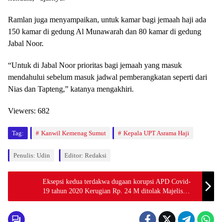
Ramlan juga menyampaikan, untuk kamar bagi jemaah haji ada
150 kamar di gedung Al Munawarah dan 80 kamar di gedung
Jabal Noor.
“Untuk di Jabal Noor prioritas bagi jemaah yang masuk
mendahului sebelum masuk jadwal pemberangkatan seperti dari
Nias dan Tapteng,” katanya mengakhiri.
Viewers:
682
Tag:
Kanwil Kemenag Sumut
Kepala UPT Asrama Haji
Penulis: Udin
Editor: Redaksi
Eksepsi kedua terdakwa dugaan korupsi APD Covid-
19 tahun 2020 Kerugian Rp. 24 M ditolak Majelis
Hakim