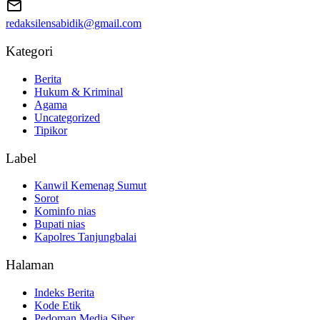
redaksilensabidik@gmail.com
Kategori
Berita
Hukum & Kriminal
Agama
Uncategorized
Tipikor
Label
Kanwil Kemenag Sumut
Sorot
Kominfo nias
Bupati nias
Kapolres Tanjungbalai
Halaman
Indeks Berita
Kode Etik
Pedoman Media Siber