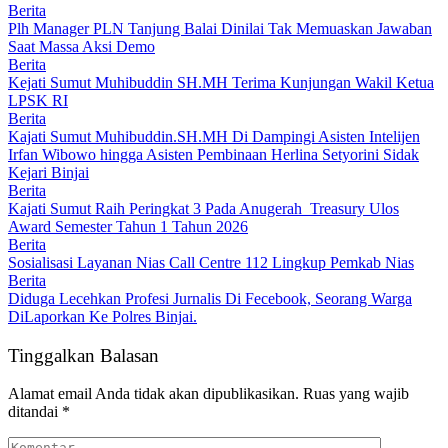
Berita
Plh Manager PLN Tanjung Balai Dinilai Tak Memuaskan Jawaban
Saat Massa Aksi Demo
Berita
Kejati Sumut Muhibuddin SH.MH Terima Kunjungan Wakil Ketua
LPSK RI
Berita
Kajati Sumut Muhibuddin.SH.MH Di Dampingi Asisten Intelijen
Irfan Wibowo hingga Asisten Pembinaan Herlina Setyorini Sidak
Kejari Binjai
Berita
Kajati Sumut Raih Peringkat 3 Pada Anugerah Treasury Ulos
Award Semester Tahun 1 Tahun 2026
Berita
Sosialisasi Layanan Nias Call Centre 112 Lingkup Pemkab Nias
Berita
Diduga Lecehkan Profesi Jurnalis Di Fecebook, Seorang Warga
DiLaporkan Ke Polres Binjai.
Tinggalkan Balasan
Alamat email Anda tidak akan dipublikasikan.
Ruas yang wajib
ditandai
*