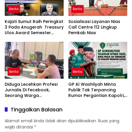
Berita
Berita
Kajati Sumut Raih Peringkat
Sosialisasi Layanan Nias
3 Pada Anugerah Treasury
Call Centre 112 Lingkup
Ulos Award Semester
Pemkab Nias
Tahun 1 Tahun 2026
Berita
Berita
Diduga Lecehkan Profesi
GP Al Washliyah Minta
Jurnalis Di Fecebook,
Publik Tak Terpancing
Seorang Warga
Rumor Pergantian Kapolri,
DiLaporkan Ke Polres Binjai.
Tegaskan Polri Tetap Solid
Tinggalkan Balasan
Alamat email Anda tidak akan dipublikasikan.
Ruas yang
wajib ditandai
*