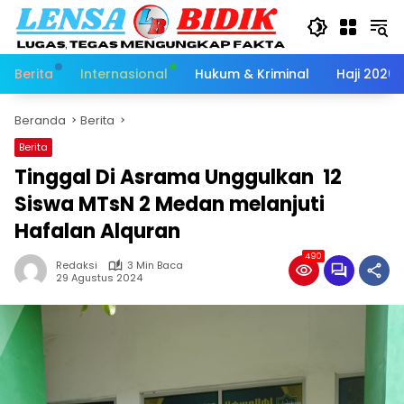
Langsung
ke
konten
Berita
Internasional
Hukum & Kriminal
Haji 2026
Beranda
Berita
Berita
Tinggal Di Asrama Unggulkan 12
Siswa MTsN 2 Medan melanjuti
Hafalan Alquran
490
Redaksi
3 Min Baca
29 Agustus 2024