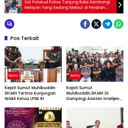
Sat Polairud Polres Tanjung Balai Sambangi
Nelayan Yang Sedang Melaut di Perairan
Tanjung Balai Anti spasi Barang Ilegal Masuk
melalui Kapal
Pos Terkait
Berita
Berita
Kejati Sumut Muhibuddin
Kajati Sumut
SH.MH Terima Kunjungan
Muhibuddin.SH.MH Di
Wakil Ketua LPSK RI
Dampingi Asisten Intelijen
Irfan Wibowo hingga
Asisten Pembinaan Herlina
Setyorini Sidak Kejari Binjai