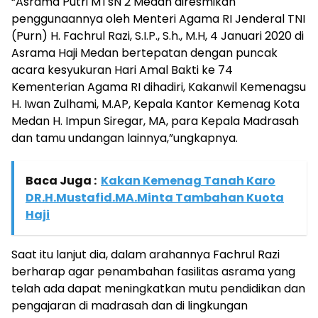
“Asrama Putri MTsN 2 Medan diresmikan
penggunaannya oleh Menteri Agama RI Jenderal TNI
(Purn) H. Fachrul Razi, S.I.P., S.h., M.H, 4 Januari 2020 di
Asrama Haji Medan bertepatan dengan puncak
acara kesyukuran Hari Amal Bakti ke 74
Kementerian Agama RI dihadiri, Kakanwil Kemenagsu
H. Iwan Zulhami, M.AP, Kepala Kantor Kemenag Kota
Medan H. Impun Siregar, MA, para Kepala Madrasah
dan tamu undangan lainnya,”ungkapnya.
Baca Juga :
Kakan Kemenag Tanah Karo
DR.H.Mustafid.MA.Minta Tambahan Kuota
Haji
Saat itu lanjut dia, dalam arahannya Fachrul Razi
berharap agar penambahan fasilitas asrama yang
telah ada dapat meningkatkan mutu pendidikan dan
pengajaran di madrasah dan di lingkungan