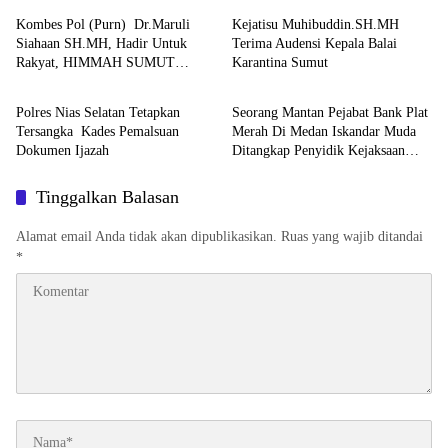
Septiana .SIP.MAP
Kombes Pol (Purn) Dr.Maruli
Kejatisu Muhibuddin.SH.MH
Siahaan SH.MH, Hadir Untuk
Terima Audensi Kepala Balai
Rakyat, HIMMAH SUMUT
Karantina Sumut
Berita
Tipikor
Apresiasi Komitmen Dalam
Mengawal Penyelesaian Sengketa
Polres Nias Selatan Tetapkan
Seorang Mantan Pejabat Bank Plat
Tanah Padang Halaban Labuhan
Tersangka Kades Pemalsuan
Merah Di Medan Iskandar Muda
Batu
Dokumen Ijazah
Ditangkap Penyidik Kejaksaan
Negeri Medan Karna Mempersulit
Penyelidikan Perkara Tipikor
Tinggalkan Balasan
Alamat email Anda tidak akan dipublikasikan.
Ruas yang wajib ditandai
*