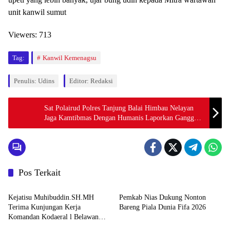
unit kanwil sumut
Viewers:
713
Tag:
Kanwil Kemenagsu
Penulis: Udins
Editor: Redaksi
Sat Polairud Polres Tanjung Balai Himbau Nelayan
Jaga Kamtibmas Dengan Humanis Laporkan Gangguan
Kamtibmas ke Call Center 110 Bebas Pulsa
Pos Terkait
Uncategorized
Uncategorized
Kejatisu Muhibuddin.SH.MH
Pemkab Nias Dukung Nonton
Terima Kunjungan Kerja
Bareng Piala Dunia Fifa 2026
Komandan Kodaeral l Belawan
Uncategorized
Uncategorized
Laksamana Muda TNI Deny