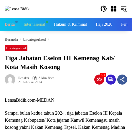
Langsung
ke
konten
Berita
Internasional
Hukum & Kriminal
Haji 2026
Perist
Beranda
Uncategorized
Uncategorized
Tiga Jabatan Eselon III Kemenag Kab/
Kota Masih Kosong
713
Redaksi
3 Min Baca
21 Februari 2024
LensaBidik.com-MEDAN
Sampai bulan kedua tahun 2024, tiga jabatan Eselon III Kepala
Kemenag Kabupaten/ Kota jajaran Kanwil Kemenagsu masih
kosong yakni Kakan Kemenag Tapsel, Kakan Kemenag Madina