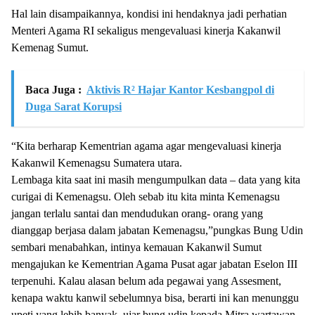
Hal lain disampaikannya, kondisi ini hendaknya jadi perhatian
Menteri Agama RI sekaligus mengevaluasi kinerja Kakanwil
Kemenag Sumut.
Baca Juga :
Aktivis R² Hajar Kantor Kesbangpol di
Duga Sarat Korupsi
“Kita berharap Kementrian agama agar mengevaluasi kinerja
Kakanwil Kemenagsu Sumatera utara.
Lembaga kita saat ini masih mengumpulkan data – data yang kita
curigai di Kemenagsu. Oleh sebab itu kita minta Kemenagsu
jangan terlalu santai dan mendudukan orang- orang yang
dianggap berjasa dalam jabatan Kemenagsu,”pungkas Bung Udin
sembari menabahkan, intinya kemauan Kakanwil Sumut
mengajukan ke Kementrian Agama Pusat agar jabatan Eselon III
terpenuhi. Kalau alasan belum ada pegawai yang Assesment,
kenapa waktu kanwil sebelumnya bisa, berarti ini kan menunggu
upeti yang lebih banyak, ujar bung udin kepada Mitra wartawan