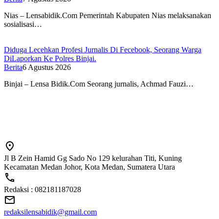
Nias – Lensabidik.Com Pemerintah Kabupaten Nias melaksanakan
sosialisasi…
Diduga Lecehkan Profesi Jurnalis Di Fecebook, Seorang Warga
DiLaporkan Ke Polres Binjai.
Berita
6 Agustus 2026
Binjai – Lensa Bidik.Com Seorang jurnalis, Achmad Fauzi…
Jl B Zein Hamid Gg Sado No 129 kelurahan Titi, Kuning
Kecamatan Medan Johor, Kota Medan, Sumatera Utara
Redaksi : 082181187028
redaksilensabidik@gmail.com