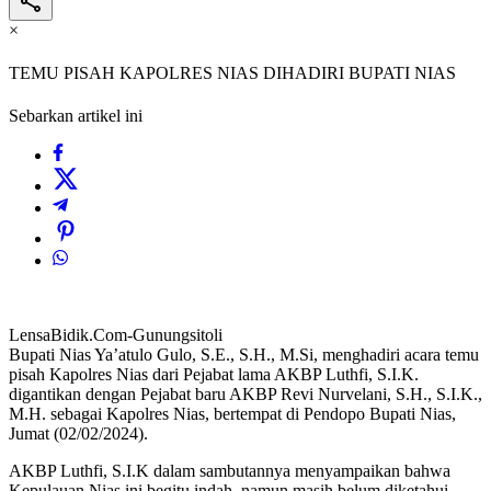
×
TEMU PISAH KAPOLRES NIAS DIHADIRI BUPATI NIAS
Sebarkan artikel ini
LensaBidik.Com-Gunungsitoli
Bupati Nias Ya’atulo Gulo, S.E., S.H., M.Si, menghadiri acara temu
pisah Kapolres Nias dari Pejabat lama AKBP Luthfi, S.I.K.
digantikan dengan Pejabat baru AKBP Revi Nurvelani, S.H., S.I.K.,
M.H. sebagai Kapolres Nias, bertempat di Pendopo Bupati Nias,
Jumat (02/02/2024).
AKBP Luthfi, S.I.K dalam sambutannya menyampaikan bahwa
Kepulauan Nias ini begitu indah, namun masih belum diketahui