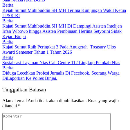
Berita
Kejati Sumut Muhibuddin SH.MH Terima Kunjungan Wakil Ketua
LPSK RI
Berita
Kajati Sumut Muhibuddin.SH.MH Di Dampingi Asisten Intelijen
Irfan Wibowo hingga Asisten Pembinaan Herlina Setyorini Sidak
Kejari Binjai
Berita
Kajati Sumut Raih Peringkat 3 Pada Anugerah Treasury Ulos
Award Semester Tahun 1 Tahun 2026
Berita
Sosialisasi Layanan Nias Call Centre 112 Lingkup Pemkab Nias
Berita
Diduga Lecehkan Profesi Jurnalis Di Fecebook, Seorang Warga
DiLaporkan Ke Polres Binjai.
Tinggalkan Balasan
Alamat email Anda tidak akan dipublikasikan.
Ruas yang wajib
ditandai
*