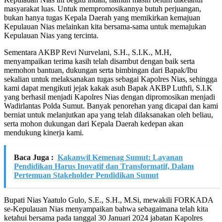
masyarakat luas. Untuk mempromosikannya butuh perjuangan,
bukan hanya tugas Kepala Daerah yang memikirkan kemajuan
Kepulauan Nias melainkan kita bersama-sama untuk memajukan
Kepulauan Nias yang tercinta.
Sementara AKBP Revi Nurvelani, S.H., S.I.K., M.H,
menyampaikan terima kasih telah disambut dengan baik serta
memohon bantuan, dukungan serta bimbingan dari Bapak/Ibu
sekalian untuk melaksanakan tugas sebagai Kapolres Nias, sehingga
kami dapat mengikuti jejak kakak asuh Bapak AKBP Luthfi, S.I.K
yang berhasil menjadi Kapolres Nias dengan dipromosikan menjadi
Wadirlantas Polda Sumut. Banyak penorehan yang dicapai dan kami
berniat untuk melanjutkan apa yang telah dilaksanakan oleh beliau,
serta mohon dukungan dari Kepala Daerah kedepan akan
mendukung kinerja kami.
Baca Juga :
Kakanwil Kemenag Sumut: Layanan
Pendidikan Harus Inovatif dan Transformatif, Dalam
Pertemuan Stakeholder Pendidikan Sumut
Bupati Nias Yaatulo Gulo, S.E., S.H., M.Si, mewakili FORKADA
se-Kepulauan Nias menyampaikan bahwa sebagaimana telah kita
ketahui bersama pada tanggal 30 Januari 2024 jabatan Kapolres