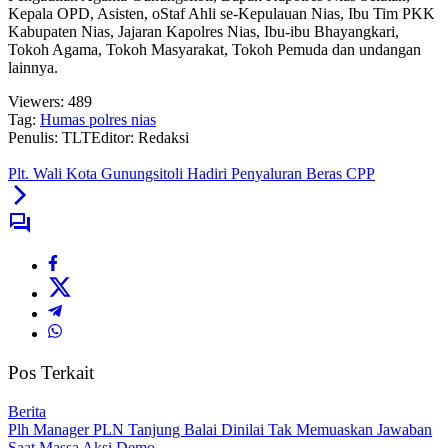
Kepala OPD, Asisten, oStaf Ahli se-Kepulauan Nias, Ibu Tim PKK
Kabupaten Nias, Jajaran Kapolres Nias, Ibu-ibu Bhayangkari,
Tokoh Agama, Tokoh Masyarakat, Tokoh Pemuda dan undangan
lainnya.
Viewers:
489
Tag:
Humas polres nias
Penulis: TLT
Editor: Redaksi
Plt. Wali Kota Gunungsitoli Hadiri Penyaluran Beras CPP
Pos Terkait
Berita
Plh Manager PLN Tanjung Balai Dinilai Tak Memuaskan Jawaban
Saat Massa Aksi Demo