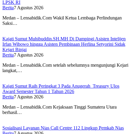
LPSK RI
Berita
7 Agustus 2026
Medan – Lensabidik.Com Wakil Ketua Lembaga Perlindungan
Saksi…
Kajati Sumut Muhibuddin.SH.MH Di Dampingi Asisten Intelijen
Irfan Wibowo hingga Asisten Pembinaan Herlina Setyorini Sidak
Kejari Binjai
Berita
7 Agustus 2026
Medan – Lensabidik.Com setelah sebelumnya mengunjungi Kejari
langkat,…
Kajati Sumut Raih Peringkat 3 Pada Anugerah Treasury Ulos
Award Semester Tahun 1 Tahun 2026
Berita
7 Agustus 2026
Medan – Lensabidik.Com Kejaksaan Tinggi Sumatera Utara
berhasil…
Sosialisasi Layanan Nias Call Centre 112 Lingkup Pemkab Nias
Berita
7 Agustus 2026