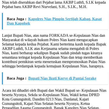
Nias telah diserahkan dari Pejabat lama AKBP Luthfi, S.I.K kepada
Pejabat baru AKBP Revi Nurvelani, S.H., S.I.K., M.H.
Baca Juga :
Kapolres Nias Pimpin Sertijab Kabag, Kasat
Dan Kapolsek
Lanjut Bupati Nias, atas nama FORKADA se-Kepulauan Nias dan
Masyarakat di wilayah hukum Polres Nias kami mengucapkan
Selamat kepada kedua Pejabat. Kami berterima kasih kepada Bapak
AKBP Luthfi, S.I.K atas Kerjasama selama mengabdi di Polres
Nias, kami berharap sekalipun Bapak sudah pindah tugas kiranya
senantiasa teringat kepada Kepulauan Nias dan tetap memberikan
kontribusi pemikiran serta meneruskan mempromosikan Pulau Nias
sehingga berdampak kepada kemajuan Kepulauan Nias, harapnya.
Baca Juga :
Bupati Nias Ikuti Korve di Pantai Sorake
Acara ini dihadiri oleh Bupati dan Wakil Bupati se- Kepulauan Nias
beserta Nyonya, Sekda se-Kepulauan Nias, Wakil ketua DPRD
Kota Gunungsitoli, Dandim 0213 Nias, Danlanal, Kajari
Gunungsitoli, Kajari Nias Selatan beserta Nyonya, Ketua
Pengadilan Agama Gunungsitoli, Bapak Kapolres Nias Selatan,