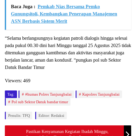
Baca Juga :
Pemkab Nias Bersama Pemko
Gunungsitoli, Kembangkan Penerapan Manajemen
ASN Berbasis Sistem Merit
“Selama berlangsungnya kegiatan patroli dialogis hingga selesai
pada pukul 00.30 dini hari Minggu tanggal 25 Agustus 2025 tidak
ditemukan gangguan kamtibmas dan aktivitas masyarakat juga
berjalan lancar, aman dan kondusif. “pungkas pol sub Sektor
Datuk Bandar Timur
Viewers:
469
Tag:
#humas Polres Tanjungbalai
Kapolres Tanjungbalai
Pol sub Sektor Datuk bandar timur
Penulis: TFQ
Editor: Redaksi
Pastikan Kenyamanan Kegiatan Ibadah Minggu,