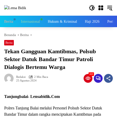
Langsung
ke
konten
Berita
Internasional
Hukum & Kriminal
Haji 2026
Perist
Beranda
Berita
Berita
Tekan Gangguan Kamtibmas, Polsub
Sektor Datuk Bandar Timur Patroli
Dialogis Bertemu Warga
469
Redaksi
2 Min Baca
25 Agustus 2024
Tanjungbalai- Lensabidik.Com
Polres Tanjung Balai melalui Personel Polsub Sektor Datuk
Bandar Timur dalam rangka menciptakan Kamtibmas pada