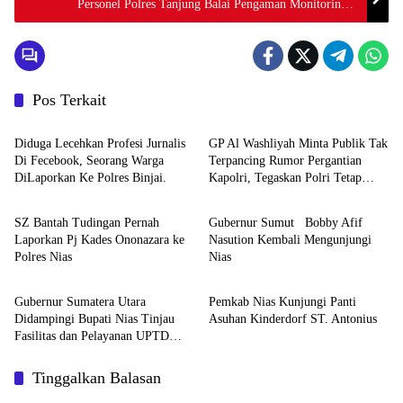
Personel Polres Tanjung Balai Pengaman Monitoring
di Gereja
Pos Terkait
Berita
Berita
Diduga Lecehkan Profesi Jurnalis
GP Al Washliyah Minta Publik Tak
Di Fecebook, Seorang Warga
Terpancing Rumor Pergantian
DiLaporkan Ke Polres Binjai.
Kapolri, Tegaskan Polri Tetap
Berita
Berita
Solid
SZ Bantah Tudingan Pernah
Gubernur Sumut Bobby Afif
Laporkan Pj Kades Ononazara ke
Nasution Kembali Mengunjungi
Polres Nias
Nias
Berita
Berita
Gubernur Sumatera Utara
Pemkab Nias Kunjungi Panti
Didampingi Bupati Nias Tinjau
Asuhan Kinderdorf ST. Antonius
Fasilitas dan Pelayanan UPTD
RSUD dr. M. Thomsen
Tinggalkan Balasan