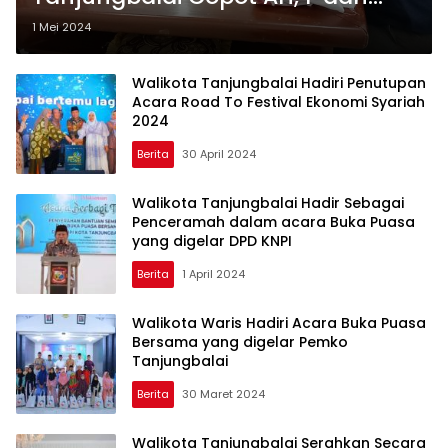
Kroninya
1 Mei 2024
Walikota Tanjungbalai Hadiri Penutupan
Acara Road To Festival Ekonomi Syariah
2024
Berita
30 April 2024
Walikota Tanjungbalai Hadir Sebagai
Penceramah dalam acara Buka Puasa
yang digelar DPD KNPI
Berita
1 April 2024
Walikota Waris Hadiri Acara Buka Puasa
Bersama yang digelar Pemko
Tanjungbalai
Berita
30 Maret 2024
Walikota Tanjungbalai Serahkan Secara