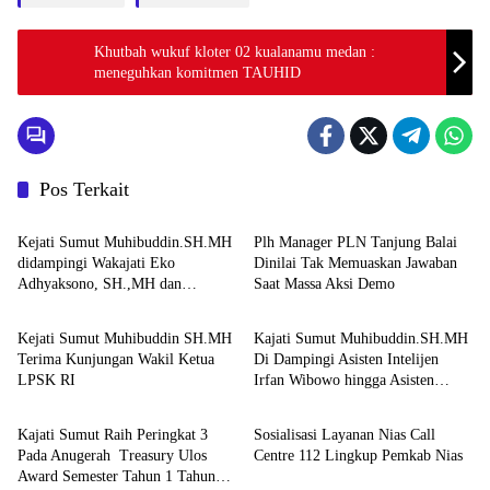
Khutbah wukuf kloter 02 kualanamu medan :
meneguhkan komitmen TAUHID
Pos Terkait
Berita
Berita
Kejati Sumut Muhibuddin.SH.MH
Plh Manager PLN Tanjung Balai
didampingi Wakajati Eko
Dinilai Tak Memuaskan Jawaban
Adhyaksono, SH.,MH dan
Saat Massa Aksi Demo
Berita
Berita
Aspidum Kejati Sumut Suhendri,
SH.,MH Pimpin Ekspos RJ Di
Kejati Sumut Muhibuddin SH.MH
Kajati Sumut Muhibuddin.SH.MH
Kejari Medan
Terima Kunjungan Wakil Ketua
Di Dampingi Asisten Intelijen
LPSK RI
Irfan Wibowo hingga Asisten
Berita
Berita
Pembinaan Herlina Setyorini Sidak
Kejari Binjai
Kajati Sumut Raih Peringkat 3
Sosialisasi Layanan Nias Call
Pada Anugerah Treasury Ulos
Centre 112 Lingkup Pemkab Nias
Award Semester Tahun 1 Tahun