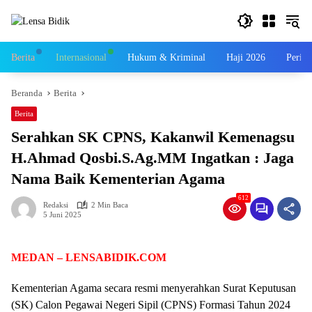
Langsung
ke
konten
Berita
Internasional
Hukum & Kriminal
Haji 2026
Perist
Beranda
Berita
Berita
Serahkan SK CPNS, Kakanwil Kemenagsu
H.Ahmad Qosbi.S.Ag.MM Ingatkan : Jaga
Nama Baik Kementerian Agama
612
Redaksi
2 Min Baca
5 Juni 2025
MEDAN – LENSABIDIK.COM
Kementerian Agama secara resmi menyerahkan Surat Keputusan
(SK) Calon Pegawai Negeri Sipil (CPNS) Formasi Tahun 2024