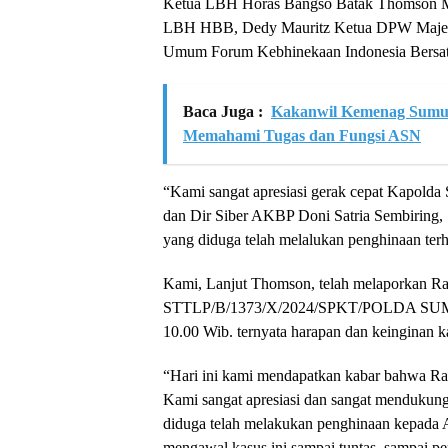
Ketua LBH Horas Bangso Batak Thomson Ma
LBH HBB, Dedy Mauritz Ketua DPW Majelis
Umum Forum Kebhinekaan Indonesia Bersatu 
Baca Juga :
Kakanwil Kemenag Sumu
Memahami Tugas dan Fungsi ASN
“Kami sangat apresiasi gerak cepat Kapolda
dan Dir Siber AKBP Doni Satria Sembiring
yang diduga telah melalukan penghinaan te
Kami, Lanjut Thomson, telah melaporkan R
STTLP/B/1373/X/2024/SPKT/POLDA SUMA
10.00 Wib. ternyata harapan dan keinginan 
“Hari ini kami mendapatkan kabar bahwa Ra
Kami sangat apresiasi dan sangat menduku
diduga telah melakukan penghinaan kepada A
mengawal kasus ini sampai tuntas. sampai per