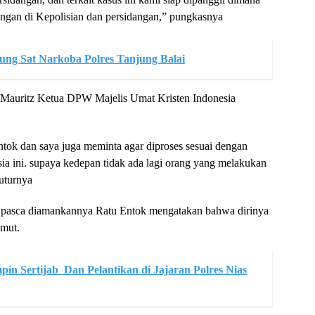
ngan di Kepolisian dan persidangan,” pungkasnya
lung Sat Narkoba Polres Tanjung Balai
 Mauritz Ketua DPW Majelis Umat Kristen Indonesia
.
ntok dan saya juga meminta agar diproses sesuai dengan
 ini. supaya kedepan tidak ada lagi orang yang melakukan
tuturnya
t pasca diamankannya Ratu Entok mengatakan bahwa dirinya
umut.
pin Sertijab Dan Pelantikan di Jajaran Polres Nias