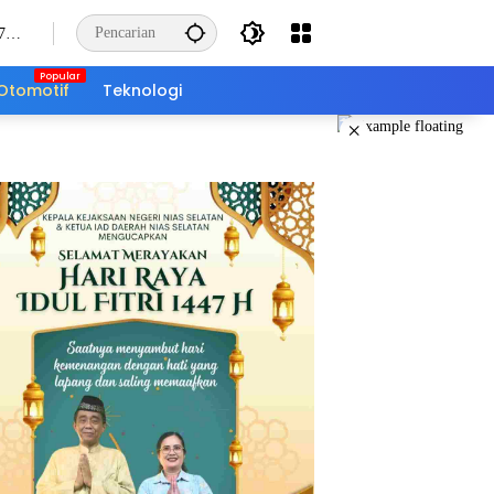
7
s
Otomotif
Teknologi
×