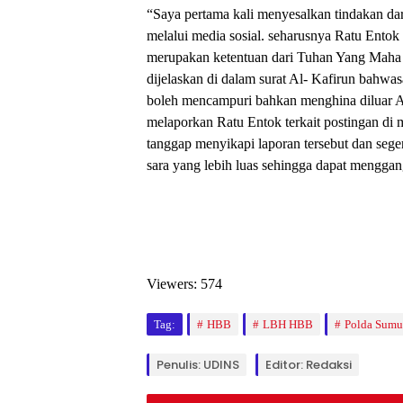
“Saya pertama kali menyesalkan tindakan da
melalui media sosial. seharusnya Ratu Ento
merupakan ketentuan dari Tuhan Yang Maha 
dijelaskan di dalam surat Al- Kafirun bahw
boleh mencampuri bahkan menghina diluar A
melaporkan Ratu Entok terkait postingan di m
tanggap menyikapi laporan tersebut dan sege
sara yang lebih luas sehingga dapat menggan
Viewers:
574
Tag:
HBB
LBH HBB
Polda Sumu
Penulis: UDINS
Editor: Redaksi