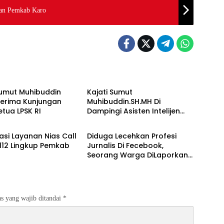
gan Pemkab Karo
Berita
Sumut Muhibuddin
Kajati Sumut
Terima Kunjungan
Muhibuddin.SH.MH Di
etua LPSK RI
Dampingi Asisten Intelijen
Berita
Irfan Wibowo hingga Asisten
Pembinaan Herlina Setyorini
sasi Layanan Nias Call
Diduga Lecehkan Profesi
Sidak Kejari Binjai
112 Lingkup Pemkab
Jurnalis Di Fecebook,
Seorang Warga DiLaporkan
Ke Polres Binjai.
s yang wajib ditandai
*