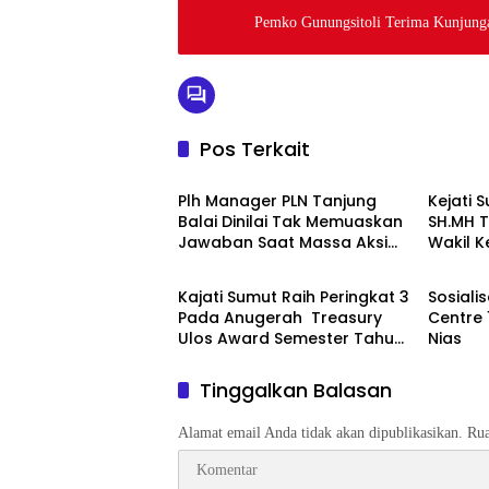
Pemko Gunungsitoli Terima Kunjun
Pos Terkait
Berita
Berita
Plh Manager PLN Tanjung
Kejati 
Balai Dinilai Tak Memuaskan
SH.MH 
Jawaban Saat Massa Aksi
Wakil K
Berita
Berita
Demo
Kajati Sumut Raih Peringkat 3
Sosiali
Pada Anugerah Treasury
Centre 
Ulos Award Semester Tahun
Nias
1 Tahun 2026
Tinggalkan Balasan
Alamat email Anda tidak akan dipublikasikan.
Rua