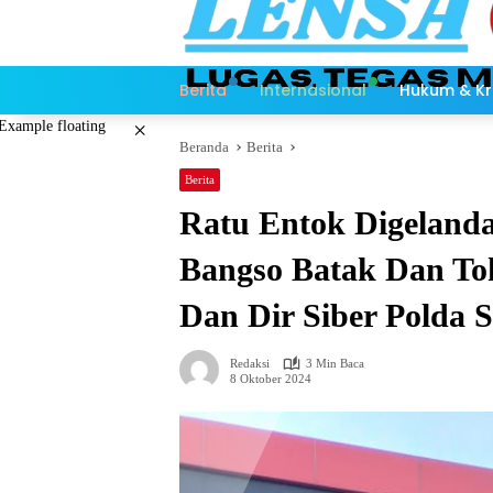
Langsung
ke
konten
Berita
Internasional
Hukum & Kr
×
Beranda
Berita
Berita
Ratu Entok Digeland
Bangso Batak Dan To
Dan Dir Siber Polda 
Redaksi
3 Min Baca
8 Oktober 2024