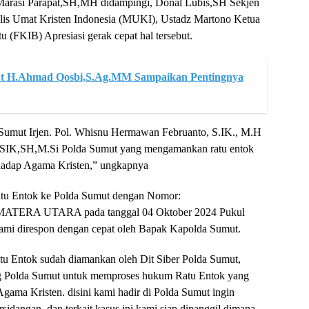
rasi Parapat,SH,MH didampingi, Donal Lubis,SH Sekjen
 Umat Kristen Indonesia (MUKI), Ustadz Martono Ketua
(FKIB) Apresiasi gerak cepat hal tersebut.
t H.Ahmad Qosbi,S.Ag.MM Sampaikan Pentingnya
 Sumut Irjen. Pol. Whisnu Hermawan Februanto, S.IK., M.H
, SIK,SH,M.Si Polda Sumut yang mengamankan ratu entok
rhadap Agama Kristen,” ungkapnya
atu Entok ke Polda Sumut dengan Nomor:
TERA UTARA pada tanggal 04 Oktober 2024 Pukul
kami direspon dengan cepat oleh Bapak Kapolda Sumut.
tu Entok sudah diamankan oleh Dit Siber Polda Sumut,
ng Polda Sumut untuk memproses hukum Ratu Entok yang
gama Kristen. disini kami hadir di Polda Sumut ingin
sidangan, dan terkait kasus ini kami siap dipanggil dimana