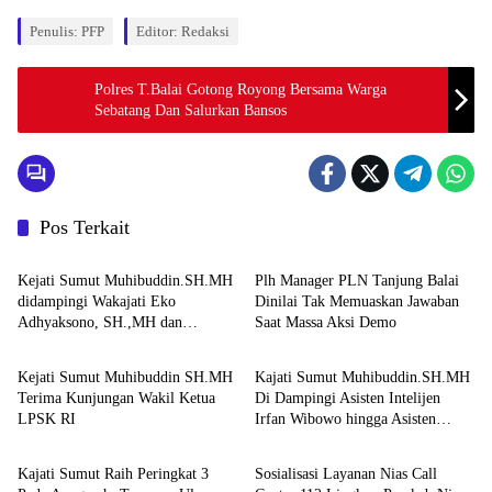
Penulis: PFP
Editor: Redaksi
Polres T.Balai Gotong Royong Bersama Warga
Sebatang Dan Salurkan Bansos
Pos Terkait
Berita
Berita
Kejati Sumut Muhibuddin.SH.MH
Plh Manager PLN Tanjung Balai
didampingi Wakajati Eko
Dinilai Tak Memuaskan Jawaban
Adhyaksono, SH.,MH dan
Saat Massa Aksi Demo
Berita
Berita
Aspidum Kejati Sumut Suhendri,
SH.,MH Pimpin Ekspos RJ Di
Kejati Sumut Muhibuddin SH.MH
Kajati Sumut Muhibuddin.SH.MH
Kejari Medan
Terima Kunjungan Wakil Ketua
Di Dampingi Asisten Intelijen
LPSK RI
Irfan Wibowo hingga Asisten
Berita
Berita
Pembinaan Herlina Setyorini Sidak
Kejari Binjai
Kajati Sumut Raih Peringkat 3
Sosialisasi Layanan Nias Call