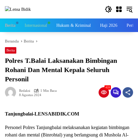
Langsung
ke
konten
Berita
Internasional
Hukum & Kriminal
Haji 2026
Perist
Beranda
Berita
Berita
Polres T.Balai Laksanakan Bimbingan
Rohani Dan Mental Kepala Seluruh
Personil
459
Redaksi
1 Min Baca
8 Agustus 2024
Tanjungbalai-LENSABIDIK.COM
Personel Polres Tanjungbalai melaksanakan kegiatan bimbingan
rohani dan mental (Binrohtal) yang berlangsung di Mushola Al-