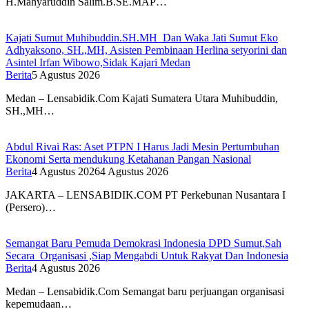
H.Mahyaruddin Salim.B.SE.MAP…
Kajati Sumut Muhibuddin.SH.MH Dan Waka Jati Sumut Eko
Adhyaksono, SH.,MH, Asisten Pembinaan Herlina setyorini dan
Asintel Irfan Wibowo,Sidak Kajari Medan
Berita
5 Agustus 2026
Medan – Lensabidik.Com Kajati Sumatera Utara Muhibuddin,
SH.,MH…
Abdul Rivai Ras: Aset PTPN I Harus Jadi Mesin Pertumbuhan
Ekonomi Serta mendukung Ketahanan Pangan Nasional
Berita
4 Agustus 2026
4 Agustus 2026
JAKARTA – LENSABIDIK.COM PT Perkebunan Nusantara I
(Persero)…
Semangat Baru Pemuda Demokrasi Indonesia DPD Sumut,Sah
Secara Organisasi ,Siap Mengabdi Untuk Rakyat Dan Indonesia
Berita
4 Agustus 2026
Medan – Lensabidik.Com Semangat baru perjuangan organisasi
kepemudaan…