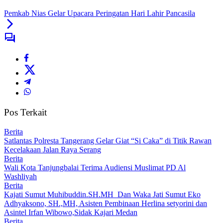
Pemkab Nias Gelar Upacara Peringatan Hari Lahir Pancasila
Pos Terkait
Berita
Satlantas Polresta Tangerang Gelar Giat “Si Caka” di Titik Rawan
Kecelakaan Jalan Raya Serang
Berita
Wali Kota Tanjungbalai Terima Audiensi Muslimat PD Al
Washliyah
Berita
Kajati Sumut Muhibuddin.SH.MH Dan Waka Jati Sumut Eko
Adhyaksono, SH.,MH, Asisten Pembinaan Herlina setyorini dan
Asintel Irfan Wibowo,Sidak Kajari Medan
Berita