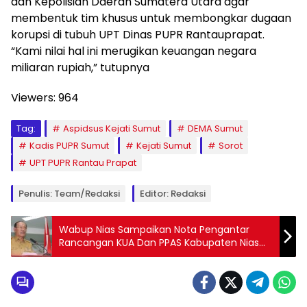
dan Kepolisian Daerah Sumatera Utara agar
membentuk tim khusus untuk membongkar dugaan
korupsi di tubuh UPT Dinas PUPR Rantauprapat.
“Kami nilai hal ini merugikan keuangan negara
miliaran rupiah,” tutupnya
Viewers:
964
Tag:
Aspidsus Kejati Sumut
DEMA Sumut
Kadis PUPR Sumut
Kejati Sumut
Sorot
UPT PUPR Rantau Prapat
Penulis: Team/redaksi
Editor: Redaksi
Wabup Nias Sampaikan Nota Pengantar
Rancangan KUA Dan PPAS Kabupaten Nias
TA 2025