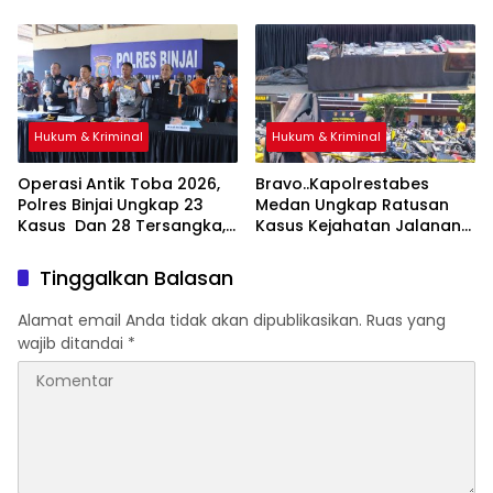
Bebasnya 4 Terdakwa
Tiga Pelaku Begal Modus
Dalam Kasus Pelepasan
Baru Berhasil Diringkus Tim
Aset Perkebunan PTPN ll
Cobra
JPU, Akan Banding
Hukum & Kriminal
Hukum & Kriminal
Operasi Antik Toba 2026,
Bravo..Kapolrestabes
Polres Binjai Ungkap 23
Medan Ungkap Ratusan
Kasus Dan 28 Tersangka,
Kasus Kejahatan Jalanan
Polres Binjai Tegaskan
dan Narkoba, 129
Komitmen Perangi
Kendaraan Curian Berhasil
Tinggalkan Balasan
Narkoba Di Wilayah
Diamankan
Hukumnya
Alamat email Anda tidak akan dipublikasikan.
Ruas yang
wajib ditandai
*