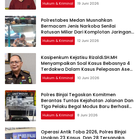
Hukum & Kriminal
19 Juni 2026
Polrestabes Medan Musnahkan
Bermacam Jenis Narkoba Senilai
Ratusan Miliar Dari Komplotan Jaringan
Internasional
Hukum & Kriminal
12 Juni 2026
Kasipenkum Kejatisu Rizaldi.SH.MH
Menyampaikan Soal Kasus Bebasnya 4
Terdakwa Dalam Kasus Pelepasan Aset
Perkebunan PTPN ll JPU, Akan Banding
Hukum & Kriminal
10 Juni 2026
Polres Binjai Tegaskan Komitmen
Berantas Tuntas Kejahatan Jalanan Dan
Tiga Pelaku Begal Modus Baru Berhasil
Diringkus Tim Cobra
Hukum & Kriminal
8 Juni 2026
Operasi Antik Toba 2026, Polres Binjai
Ungkap 23 Kasus Dan 28 Tersangka,