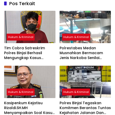
Pos Terkait
Hukum & Kriminal
Hukum & Kriminal
Tim Cobra Satreskrim
Polrestabes Medan
Polres Binjai Berhasil
Musnahkan Bermacam
Mengungkap Kasus
Jenis Narkoba Senilai
Spesialis Maling Besi Tower
Ratusan Miliar Dari
Di Binjai Barat .
Komplotan Jaringan
Internasional
Hukum & Kriminal
Hukum & Kriminal
Kasipenkum Kejatisu
Polres Binjai Tegaskan
Rizaldi.SH.MH
Komitmen Berantas Tuntas
Menyampaikan Soal Kasus
Kejahatan Jalanan Dan