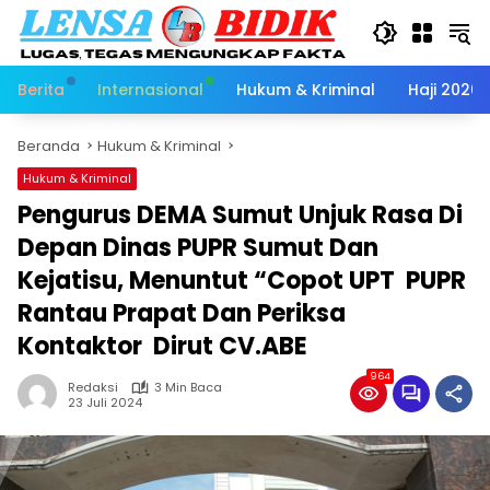
Langsung
ke
konten
Berita
Internasional
Hukum & Kriminal
Haji 2026
Beranda
Hukum & Kriminal
Hukum & Kriminal
Pengurus DEMA Sumut Unjuk Rasa Di
Depan Dinas PUPR Sumut Dan
Kejatisu, Menuntut “Copot UPT PUPR
Rantau Prapat Dan Periksa
Kontaktor Dirut CV.ABE
964
Redaksi
3 Min Baca
23 Juli 2024