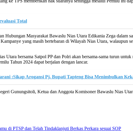
atang ke TPS memberikan hak suaranya sehingga melalui Pemilu ini da
aluasi Total
t dan Hubungan Masyarakat Bawaslu Nias Utara Edikania Zega dalam 
 Kampanye yang masih bertebaran di Wilayah Nias Utara, walaupun se
s Utara bersama Satpol PP dan Polri akan bersama-sama turun untuk
ilu Tahun 2024 dapat berjalan dengan lancar.
rani :Sikap Arogansi Pj. Bupati Tapteng Bisa Menimbulkan K
Negeri Gunungsitoli, Ketua dan Anggota Komisoner Bawaslu Nias Utar
mu di PTSP dan Telah Tindaklanjuti Berkas Perkara sesuai SOP