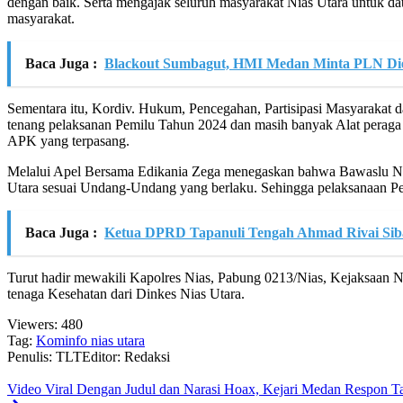
dengan baik. Serta mengajak seluruh masyarakat Nias Utara untuk d
masyarakat.
Baca Juga :
Blackout Sumbagut, HMI Medan Minta PLN Diev
Sementara itu, Kordiv. Hukum, Pencegahan, Partisipasi Masyaraka
tenang pelaksanan Pemilu Tahun 2024 dan masih banyak Alat peraga
APK yang terpasang.
Melalui Apel Bersama Edikania Zega menegaskan bahwa Bawaslu Nia
Utara sesuai Undang-Undang yang berlaku. Sehingga pelaksanaan Pem
Baca Juga :
Ketua DPRD Tapanuli Tengah Ahmad Rivai Siba
Turut hadir mewakili Kapolres Nias, Pabung 0213/Nias, Kejaksaan 
tenaga Kesehatan dari Dinkes Nias Utara.
Viewers:
480
Tag:
Kominfo nias utara
Penulis: TLT
Editor: Redaksi
Video Viral Dengan Judul dan Narasi Hoax, Kejari Medan Respon Ta