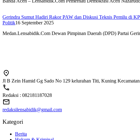
Banda Aceh – Lensabidik.Com Pemerhati Demokrasi Aceh Nazaru
Gerindra Sumut Hadiri Rakor PAW dan Diskusi Teknis Pemilu di 
Politik
16 September 2025
Medan.Lensabidik.Com Dewan Pimpinan Daerah (DPD) Partai Ger
Jl B Zein Hamid Gg Sado No 129 kelurahan Titi, Kuning Kecamatan
Redaksi : 082181187028
redaksilensabidik@gmail.com
Kategori
Berita
Hukum & Kriminal