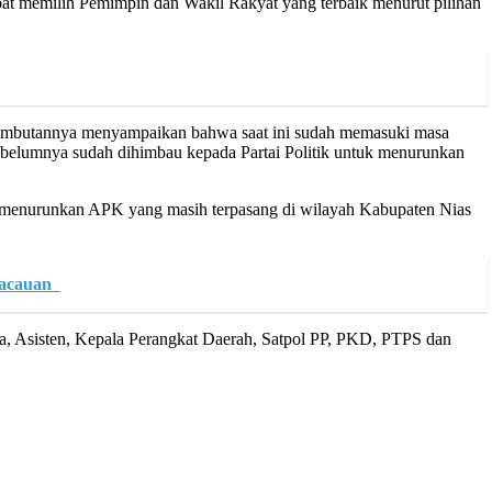
pat memilih Pemimpin dan Wakil Rakyat yang terbaik menurut pilihan
sambutannya menyampaikan bahwa saat ini sudah memasuki masa
belumnya sudah dihimbau kepada Partai Politik untuk menurunkan
 menurunkan APK yang masih terpasang di wilayah Kabupaten Nias
ekacauan
a, Asisten, Kepala Perangkat Daerah, Satpol PP, PKD, PTPS dan