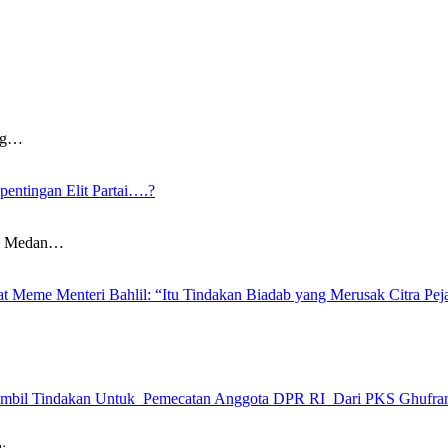
ang…
entingan Elit Partai….?
ng Medan…
 Meme Menteri Bahlil: “Itu Tindakan Biadab yang Merusak Citra Pej
 Ambil Tindakan Untuk Pemecatan Anggota DPR RI Dari PKS Ghufr