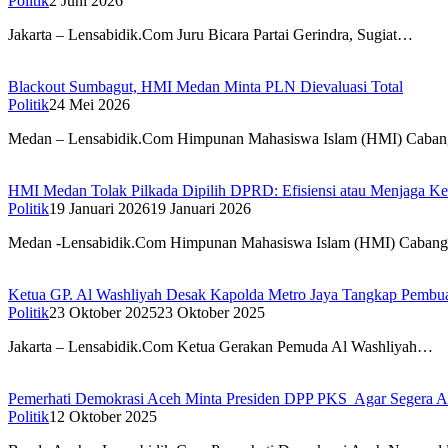
Politik
2 Juni 2026
Jakarta – Lensabidik.Com Juru Bicara Partai Gerindra, Sugiat…
Blackout Sumbagut, HMI Medan Minta PLN Dievaluasi Total
Politik
24 Mei 2026
Medan – Lensabidik.Com Himpunan Mahasiswa Islam (HMI) Cab
HMI Medan Tolak Pilkada Dipilih DPRD: Efisiensi atau Menjaga Kep
Politik
19 Januari 2026
19 Januari 2026
Medan -Lensabidik.Com Himpunan Mahasiswa Islam (HMI) Caba
Ketua GP. Al Washliyah Desak Kapolda Metro Jaya Tangkap Pembuat
Politik
23 Oktober 2025
23 Oktober 2025
Jakarta – Lensabidik.Com Ketua Gerakan Pemuda Al Washliyah…
Pemerhati Demokrasi Aceh Minta Presiden DPP PKS Agar Segera
Politik
12 Oktober 2025