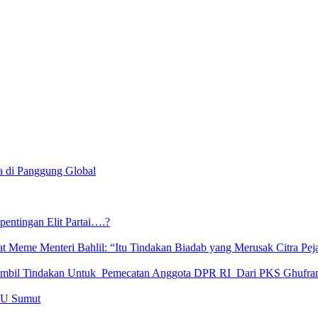
a di Panggung Global
entingan Elit Partai….?
 Meme Menteri Bahlil: “Itu Tindakan Biadab yang Merusak Citra Pej
 Ambil Tindakan Untuk Pemecatan Anggota DPR RI Dari PKS Ghufr
KPU Sumut