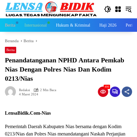
Langsung
ke
konten
Berita
Internasional
Hukum & Kriminal
Haji 2026
Perist
Beranda
Berita
Berita
Penandatanganan NPHD Antara Pemkab
Nias Dengan Polres Nias Dan Kodim
0213/Nias
490
Redaksi
2 Min Baca
4 Maret 2024
LensaBidik.Com-Nias
Pemerintah Daerah Kabupaten Nias bersama dengan Kodim
0213/Nias dan Polres Nias menandatangani Naskah Perjanjian