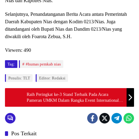
Nias dan Kapolres Nias.
Selanjutnya, Penandatanganan Berita Acara antara Pemerintah
Daerah Kabupaten Nias dengan Kodim 0213/Nias. Juga
ditandangani oleh Bupati Nias dan Dandim 0213/Nias yang
diwakili oleh Foarota Zebua, S.H.
Viewers:
490
Tag:
#humas pemkab nias
Penulis: TLT
Editor: Redaksi
Raih Peringkat ke-3 Stand Terbaik Pada Acara
Pameran UMKM Dalam Rangka Event International
F1H2O Danau Toba Tahun 2024
Pos Terkait
Berita
Berita