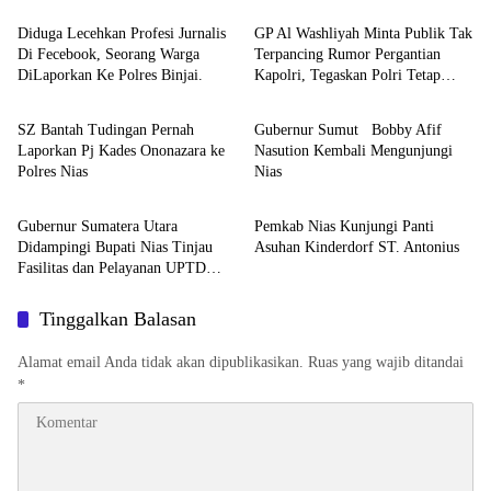
Diduga Lecehkan Profesi Jurnalis
GP Al Washliyah Minta Publik Tak
Di Fecebook, Seorang Warga
Terpancing Rumor Pergantian
DiLaporkan Ke Polres Binjai.
Kapolri, Tegaskan Polri Tetap
Berita
Berita
Solid
SZ Bantah Tudingan Pernah
Gubernur Sumut Bobby Afif
Laporkan Pj Kades Ononazara ke
Nasution Kembali Mengunjungi
Polres Nias
Nias
Berita
Berita
Gubernur Sumatera Utara
Pemkab Nias Kunjungi Panti
Didampingi Bupati Nias Tinjau
Asuhan Kinderdorf ST. Antonius
Fasilitas dan Pelayanan UPTD
RSUD dr. M. Thomsen
Tinggalkan Balasan
Alamat email Anda tidak akan dipublikasikan.
Ruas yang wajib ditandai
*