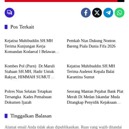
Rugikan Negara Rp.965 Milyar TA 2020-2022
Pos Terkait
Uncategorized
Uncategorized
Kejatisu Muhibuddin.SH.MH
Pemkab Nias Dukung Nonton
Terima Kunjungan Kerja
Bareng Piala Dunia Fifa 2026
Komandan Kodaeral l Belawan
Uncategorized
Uncategorized
Laksamana Muda TNI Deny
Septiana .SIP.MAP
Kombes Pol (Purn) Dr.Maruli
Kejatisu Muhibuddin.SH.MH
Siahaan SH.MH, Hadir Untuk
Terima Audensi Kepala Balai
Rakyat, HIMMAH SUMUT
Karantina Sumut
Berita
Tipikor
Apresiasi Komitmen Dalam
Mengawal Penyelesaian Sengketa
Polres Nias Selatan Tetapkan
Seorang Mantan Pejabat Bank Plat
Tanah Padang Halaban Labuhan
Tersangka Kades Pemalsuan
Merah Di Medan Iskandar Muda
Batu
Dokumen Ijazah
Ditangkap Penyidik Kejaksaan
Negeri Medan Karna Mempersulit
Penyelidikan Perkara Tipikor
Tinggalkan Balasan
Alamat email Anda tidak akan dipublikasikan.
Ruas yang wajib ditandai