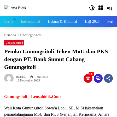
Langsung
ke
konten
Berita
Internasional
Hukum & Kriminal
Haji 2026
Perist
Beranda
Uncategorized
Uncategorized
Pemko Gunungsitoli Teken MoU dan PKS
dengan PT. Bank Sumut Cabang
Gunungsitoli
306
Redaksi
1 Min Baca
12 November 2025
Gunungsitoli – Lensabidik.Com
Wali Kota Gunungsitoli Sowa’a Laoli, SE, M.Si laksanakan
penandatanganan MoU dan PKS (Perjanjian Kerjasama) Antara