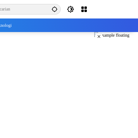
nologi
×