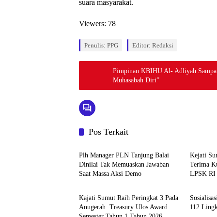
suara masyarakat.
Viewers:
78
Penulis: PPG
Editor: Redaksi
Pimpinan KBIHU Al- Adliyah Sampai
Muhasabah Diri”
Pos Terkait
Berita
Berita
Plh Manager PLN Tanjung Balai
Kejati S
Dinilai Tak Memuaskan Jawaban
Terima K
Saat Massa Aksi Demo
LPSK RI
Berita
Berita
Kajati Sumut Raih Peringkat 3 Pada
Sosialisa
Anugerah Treasury Ulos Award
112 Ling
Semester Tahun 1 Tahun 2026