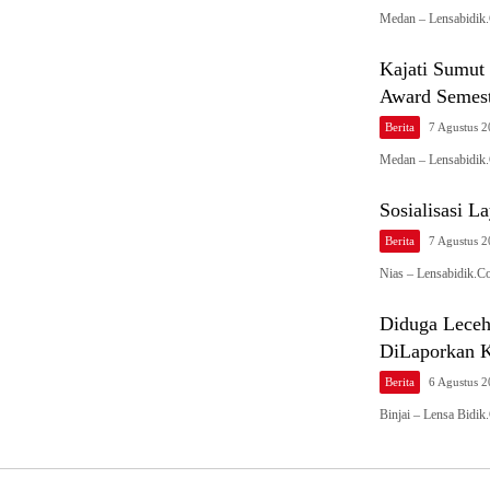
Medan – Lensabidik.
Kajati Sumut
Award Semest
Berita
7 Agustus 
Medan – Lensabidik.
Sosialisasi 
Berita
7 Agustus 
Nias – Lensabidik.C
Diduga Leceh
DiLaporkan Ke
Berita
6 Agustus 
Binjai – Lensa Bidi