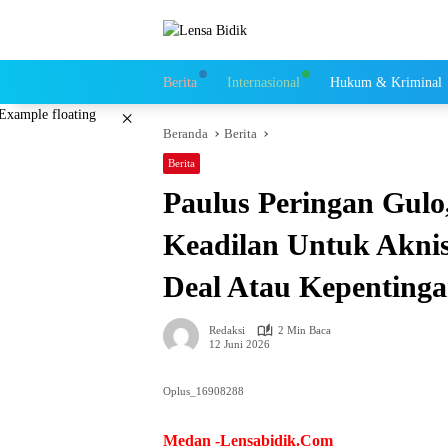
Langsung
ke
konten
Berita
Internasional
Hukum & Kriminal
×
Beranda
Berita
Berita
Paulus Peringan Gulo,
Keadilan Untuk Aknis
Deal Atau Kepenting
Redaksi
2 Min Baca
12 Juni 2026
Oplus_16908288
Medan -Lensabidik.Com