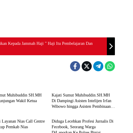
kan Kepada Jammah Haji ” Haji Itu Pembelajaran Dan
Berita
umut Muhibuddin SH.MH
Kajati Sumut Muhibuddin.SH.MH
unjungan Wakil Ketua
Di Dampingi Asisten Intelijen Irfan
Wibowo hingga Asisten Pembinaan
Berita
Herlina Setyorini Sidak Kejari Binjai
si Layanan Nias Call Centre
Diduga Lecehkan Profesi Jurnalis Di
kup Pemkab Nias
Fecebook, Seorang Warga
DiLaporkan Ke Polres Binjai.