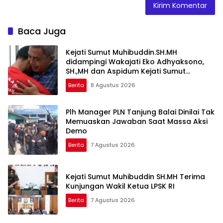
Baca Juga
Kejati Sumut Muhibuddin.SH.MH
didampingi Wakajati Eko Adhyaksono,
SH.,MH dan Aspidum Kejati Sumut
Suhendri, SH.,MH Pimpin Ekspos RJ Di
Berita
8 Agustus 2026
Kejari Medan
Plh Manager PLN Tanjung Balai Dinilai Tak
Memuaskan Jawaban Saat Massa Aksi
Demo
Berita
7 Agustus 2026
Kejati Sumut Muhibuddin SH.MH Terima
Kunjungan Wakil Ketua LPSK RI
Berita
7 Agustus 2026