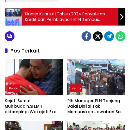
Kinerja Kuartal I Tahun 2024 Penyaluran
Kredit dan Pembiayaan BTN Tembus
Rp344,2 Triliun
Pos Terkait
Berita
Berita
Kejati Sumut
Plh Manager PLN Tanjung
Muhibuddin.SH.MH
Balai Dinilai Tak
didampingi Wakajati Eko
Memuaskan Jawaban Saat
Adhyaksono, SH.,MH dan
Massa Aksi Demo
Aspidum Kejati Sumut
Suhendri, SH.,MH Pimpin