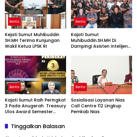
Ekspos RJ Di Kejari Medan
Berita
Berita
Kejati Sumut Muhibuddin
Kajati Sumut
SH.MH Terima Kunjungan
Muhibuddin.SH.MH Di
Wakil Ketua LPSK RI
Dampingi Asisten Intelijen
Irfan Wibowo hingga
Asisten Pembinaan Herlina
Setyorini Sidak Kejari Binjai
Berita
Berita
Kajati Sumut Raih Peringkat
Sosialisasi Layanan Nias
3 Pada Anugerah Treasury
Call Centre 112 Lingkup
Ulos Award Semester
Pemkab Nias
Tahun 1 Tahun 2026
Tinggalkan Balasan