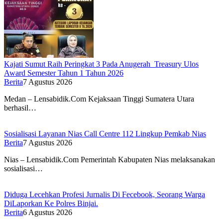
Kajati Sumut Raih Peringkat 3 Pada Anugerah Treasury Ulos
Award Semester Tahun 1 Tahun 2026
Berita
7 Agustus 2026
Medan – Lensabidik.Com Kejaksaan Tinggi Sumatera Utara
berhasil…
Sosialisasi Layanan Nias Call Centre 112 Lingkup Pemkab Nias
Berita
7 Agustus 2026
Nias – Lensabidik.Com Pemerintah Kabupaten Nias melaksanakan
sosialisasi…
Diduga Lecehkan Profesi Jurnalis Di Fecebook, Seorang Warga
DiLaporkan Ke Polres Binjai.
Berita
6 Agustus 2026