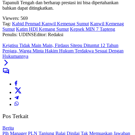
Tapanuli Tengah dan berharap prestasi ini bisa dipertahankan
bahkan dapat ditingkatkan.
Viewers:
569
Tag:
Kabid Penmad Kanwil Kemenag Sumut
Kanwil Kemenag
Sumut
Katim HDI Kemang Sumut
Kepsek MIN 7 Tapteng
Penulis: UDINS
Editor: Redaksi
Kejatisu Tidak Main Main, Firdaus Sitepu Dituntut 12 Tahun
Penjara, Warga Minta Hakim Hukum Terdakwa Sesuai Dengan
Hukumannya
Pos Terkait
Berita
Plh Manager PLN Tanjung Balai Dinilai Tak Memuaskan Jawaban