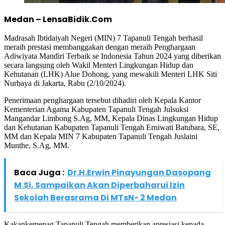
Medan – LensaBidik.Com
Madrasah Ibtidaiyah Negeri (MIN) 7 Tapanuli Tengah berhasil
meraih prestasi membanggakan dengan meraih Penghargaan
Adiwiyata Mandiri Terbaik se Indonesia Tahun 2024 yang diberikan
secara langsung oleh Wakil Menteri Lingkungan Hidup dan
Kehutanan (LHK) Alue Dohong, yang mewakili Menteri LHK Siti
Nurbaya di Jakarta, Rabu (2/10/2024).
Penerimaan penghargaan tersebut dihadiri oleh Kepala Kantor
Kementerian Agama Kabupaten Tapanuli Tengah Julsuksi
Mangandar Limbong S.Ag, MM, Kepala Dinas Lingkungan Hidup
dan Kehutanan Kabupaten Tapanuli Tengah Erniwati Batubara, SE,
MM dan Kepala MIN 7 Kabupaten Tapanuli Tengah Juslaini
Munthe, S.Ag, MM.
Baca Juga :
Dr.H.Erwin Pinayungan Dasopang
M.Si, Sampaikan Akan Diperbaharui Izin
Sekolah Berasrama Di MTsN- 2 Medan
Kakankemenag Tapanuli Tengah memberikan apresiasi kepada