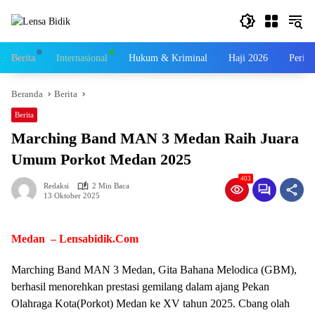
Langsung
ke
konten
Berita
Internasional
Hukum & Kriminal
Haji 2026
Perist
Beranda
Berita
Berita
Marching Band MAN 3 Medan Raih Juara
Umum Porkot Medan 2025
403
Redaksi
2 Min Baca
13 Oktober 2025
Medan – Lensabidik.Com
Marching Band MAN 3 Medan, Gita Bahana Melodica (GBM),
berhasil menorehkan prestasi gemilang dalam ajang Pekan
Olahraga Kota(Porkot) Medan ke XV tahun 2025. Cbang olah