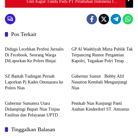
Unit Kapal Tunda Pada PT Pelabuhan Indonesia I
(Pelindo) Belawan Di Tahan Penyidik Pidsus Kejati
Sumut
Pos Terkait
Berita
Berita
Diduga Lecehkan Profesi Jurnalis
GP Al Washliyah Minta Publik Tak
Di Fecebook, Seorang Warga
Terpancing Rumor Pergantian
DiLaporkan Ke Polres Binjai.
Kapolri, Tegaskan Polri Tetap
Berita
Berita
Solid
SZ Bantah Tudingan Pernah
Gubernur Sumut Bobby Afif
Laporkan Pj Kades Ononazara ke
Nasution Kembali Mengunjungi
Polres Nias
Nias
Berita
Berita
Gubernur Sumatera Utara
Pemkab Nias Kunjungi Panti
Didampingi Bupati Nias Tinjau
Asuhan Kinderdorf ST. Antonius
Fasilitas dan Pelayanan UPTD
RSUD dr. M. Thomsen
Tinggalkan Balasan