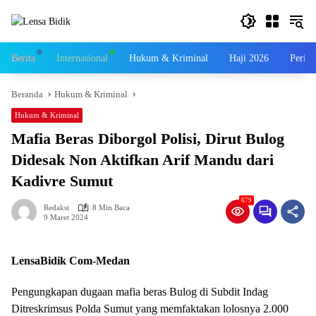
Langsung
ke
konten
Berita
Internasional
Hukum & Kriminal
Haji 2026
Perist
Beranda
Hukum & Kriminal
Hukum & Kriminal
Mafia Beras Diborgol Polisi, Dirut Bulog
Didesak Non Aktifkan Arif Mandu dari
Kadivre Sumut
679
Redaksi
8 Min Baca
9 Maret 2024
LensaBidik Com-Medan
Pengungkapan dugaan mafia beras Bulog di Subdit Indag
Ditreskrimsus Polda Sumut yang memfaktakan lolosnya 2.000