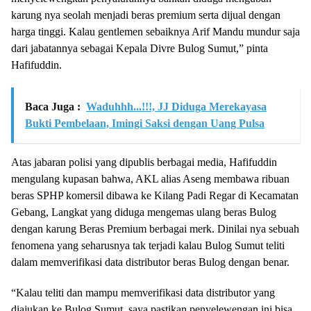
karung nya seolah menjadi beras premium serta dijual dengan
harga tinggi. Kalau gentlemen sebaiknya Arif Mandu mundur saja
dari jabatannya sebagai Kepala Divre Bulog Sumut,” pinta
Hafifuddin.
Baca Juga :
Waduhhh...!!!, JJ Diduga Merekayasa
Bukti Pembelaan, Imingi Saksi dengan Uang Pulsa
Atas jabaran polisi yang dipublis berbagai media, Hafifuddin
mengulang kupasan bahwa, AKL alias Aseng membawa ribuan
beras SPHP komersil dibawa ke Kilang Padi Regar di Kecamatan
Gebang, Langkat yang diduga mengemas ulang beras Bulog
dengan karung Beras Premium berbagai merk. Dinilai nya sebuah
fenomena yang seharusnya tak terjadi kalau Bulog Sumut teliti
dalam memverifikasi data distributor beras Bulog dengan benar.
“Kalau teliti dan mampu memverifikasi data distributor yang
diajukan ke Bulog Sumut, saya pastikan penyelewengan ini bisa