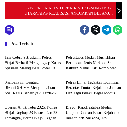
KABUPATEN NIAS TERBAIK VII SE-SUMATERA
UTARA ATAS REALISASI ANGGARAN BELANJA
DAERAH TA 2023
Pos Terkait
Hukum & Kriminal
Hukum & Kriminal
Tim Cobra Satreskrim Polres
Polrestabes Medan Musnahkan
Binjai Berhasil Mengungkap Kasus
Bermacam Jenis Narkoba Senilai
Spesialis Maling Besi Tower Di
Ratusan Miliar Dari Komplotan
Hukum & Kriminal
Hukum & Kriminal
Binjai Barat .
Jaringan Internasional
Kasipenkum Kejatisu
Polres Binjai Tegaskan Komitmen
Rizaldi.SH.MH Menyampaikan
Berantas Tuntas Kejahatan Jalanan
Soal Kasus Bebasnya 4 Terdakwa
Dan Tiga Pelaku Begal Modus
Hukum & Kriminal
Hukum & Kriminal
Dalam Kasus Pelepasan Aset
Baru Berhasil Diringkus Tim
Perkebunan PTPN ll JPU, Akan
Cobra
Operasi Antik Toba 2026, Polres
Bravo..Kapolrestabes Medan
Banding
Binjai Ungkap 23 Kasus Dan 28
Ungkap Ratusan Kasus Kejahatan
Tersangka, Polres Binjai Tegaskan
Jalanan dan Narkoba, 129
Komitmen Perangi Narkoba Di
Kendaraan Curian Berhasil