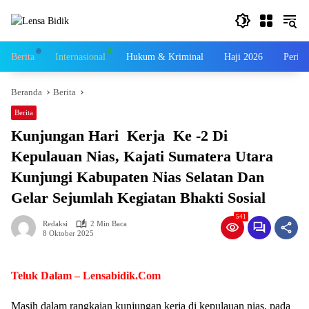
Langsung
ke
konten
Berita
Internasional
Hukum & Kriminal
Haji 2026
Perist
Beranda
Berita
Berita
Kunjungan Hari Kerja Ke -2 Di
Kepulauan Nias, Kajati Sumatera Utara
Kunjungi Kabupaten Nias Selatan Dan
Gelar Sejumlah Kegiatan Bhakti Sosial
541
Redaksi
2 Min Baca
8 Oktober 2025
Teluk Dalam – Lensabidik.Com
Masih dalam rangkaian kunjungan kerja di kepulauan nias, pada