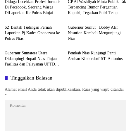
Diduga Lecehkan Profesi Jurnalis
GP Al Washliyah Minta Publik Tak
Di Fecebook, Seorang Warga
Terpancing Rumor Pergantian
DiLaporkan Ke Polres Binjai.
Kapolri, Tegaskan Polri Tetap
Berita
Berita
Solid
SZ Bantah Tudingan Pernah
Gubernur Sumut Bobby Afif
Laporkan Pj Kades Ononazara ke
Nasution Kembali Mengunjungi
Polres Nias
Nias
Berita
Berita
Gubernur Sumatera Utara
Pemkab Nias Kunjungi Panti
Didampingi Bupati Nias Tinjau
Asuhan Kinderdorf ST. Antonius
Fasilitas dan Pelayanan UPTD
RSUD dr. M. Thomsen
Tinggalkan Balasan
Alamat email Anda tidak akan dipublikasikan.
Ruas yang wajib ditandai
*