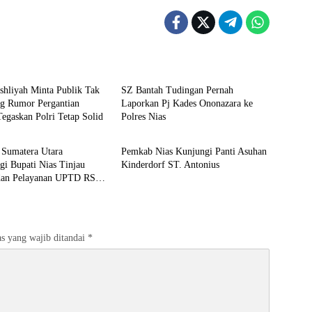
Berita
shliyah Minta Publik Tak
SZ Bantah Tudingan Pernah
ng Rumor Pergantian
Laporkan Pj Kades Ononazara ke
Tegaskan Polri Tetap Solid
Polres Nias
Berita
 Sumatera Utara
Pemkab Nias Kunjungi Panti Asuhan
i Bupati Nias Tinjau
Kinderdorf ST. Antonius
s dan Pelayanan UPTD RSUD
homsen
s yang wajib ditandai
*