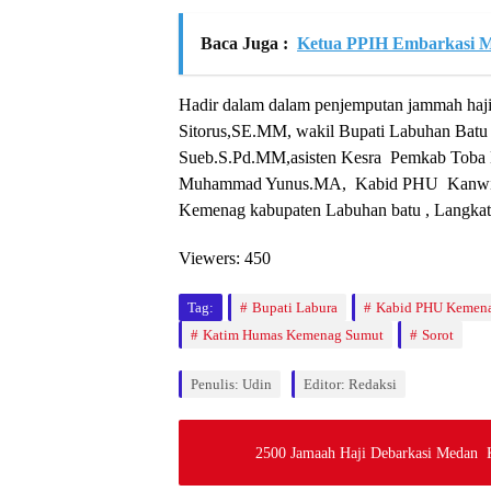
Baca Juga :
Ketua PPIH Embarkasi Med
Hadir dalam dalam penjemputan jammah haji
Sitorus,SE.MM, wakil Bupati Labuhan Ba
Sueb.S.Pd.MM,asisten Kesra Pemkab Toba
Muhammad Yunus.MA, Kabid PHU Kanwil K
Kemenag kabupaten Labuhan batu , Langkat
Viewers:
450
Tag:
Bupati Labura
Kabid PHU Kemen
Katim Humas Kemenag Sumut
Sorot
Penulis: Udin
Editor: Redaksi
2500 Jamaah Haji Debarkasi Medan 