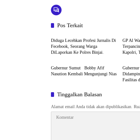
Pos Terkait
Berita
Berita
Diduga Lecehkan Profesi Jurnalis Di
GP Al Wa
Fecebook, Seorang Warga
Terpanci
DiLaporkan Ke Polres Binjai.
Kapolri, 
Berita
Berita
Gubernur Sumut Bobby Afif
Gubernur
Nasution Kembali Mengunjungi Nias
Didamping
Fasilita
dr. M. T
Tinggalkan Balasan
Alamat email Anda tidak akan dipublikasikan.
Rua