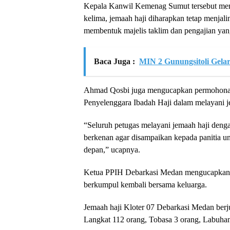
Kepala Kanwil Kemenag Sumut tersebut men
kelima, jemaah haji diharapkan tetap menj
membentuk majelis taklim dan pengajian yang
Baca Juga :
MIN 2 Gunungsitoli Gela
Ahmad Qosbi juga mengucapkan permohonan m
Penyelenggara Ibadah Haji dalam melayani j
“Seluruh petugas melayani jemaah haji denga
berkenan agar disampaikan kepada panitia un
depan,” ucapnya.
Ketua PPIH Debarkasi Medan mengucapkan s
berkumpul kembali bersama keluarga.
Jemaah haji Kloter 07 Debarkasi Medan berj
Langkat 112 orang, Tobasa 3 orang, Labuhanb