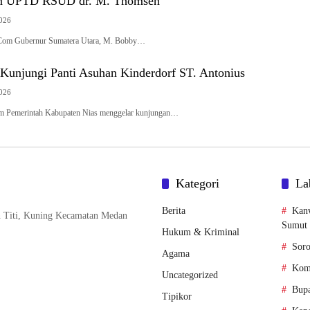
an UPTD RSUD dr. M. Thomsen
2026
Com Gubernur Sumatera Utara, M. Bobby…
Kunjungi Panti Asuhan Kinderdorf ST. Antonius
2026
om Pemerintah Kabupaten Nias menggelar kunjungan…
Kategori
La
Berita
Kan
n Titi, Kuning Kecamatan Medan
Sumut
Hukum & Kriminal
Soro
Agama
Komi
Uncategorized
Bupa
Tipikor