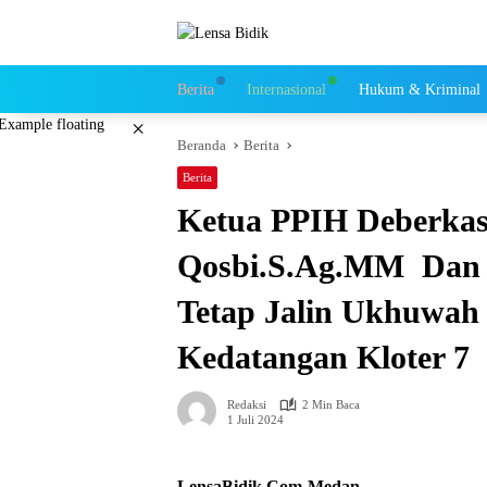
Langsung
ke
konten
Berita
Internasional
Hukum & Kriminal
×
Beranda
Berita
Berita
Ketua PPIH Deberka
Qosbi.S.Ag.MM Dan 
Tetap Jalin Ukhuwah
Kedatangan Kloter 7
Redaksi
2 Min Baca
1 Juli 2024
LensaBidik.Com-Medan