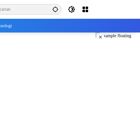
nologi
×