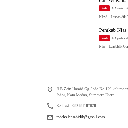
dan Pelayan
Berita
6 Agustus 
NIAS – Lensabidik.
Pemkab Nias 
Berita
6 Agustus 
Nias – Lensbidik.C
Jl B Zein Hamid Gg Sado No 129 keluraha
Johor, Kota Medan, Sumatera Utara
Redaksi : 082181187028
redaksilensabidik@gmail.com