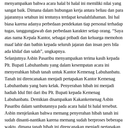
menyampaikan bahwa acara halal bi halal ini memiliki nilai yang
sangat baik. Dimana dalam hubungan kerja antara beliau dan para
jajarannya setahun ini tentunya terdapat kesalahfahaman. Ini hal
biasa karena adanya perbedaan pendekatan tiap personal terhadap
tugas, tanggungjawab dan perbedaan karakter setiap orang. “Saya
atas nama Kepala Kantor, sebagai pribadi dan keluarga memohon
maaf lahir dan bathin kepada seluruh jajaran dan insan pers bila
ada khilaf dan salah”, ungkapnya.
Selanjutnya Asbin Pasaribu menyampaikan terima kasih kepada
Plt. Bupati Labuhanbatu yang dalam kesempatan acara ini
menyerahkan hibah tanah untuk Kantor Kemenag Labuhanbatu.
Tanah ini direncanakan menjadi pertapakan Kantor Kemenag
Labuhanbatu yang baru kelak. Penyerahan hibah ini menjadi
hadiah Idul fitri dari ibu Plt. Bupati kepada Kemenag
Labuhanbatu. Demikian disampaikan Kakankemenag Asbin
Pasaribu dalam sambutannya pada acara halal bi halal tersebut.
Asbin menjelaskan bahwa memang penyerahan hibah tanah ini
sudah dinanti-nantikan karena memang sudah berproses beberapa
waktu, dimana tanah hibah ini direncanakan menjadi pertapakan