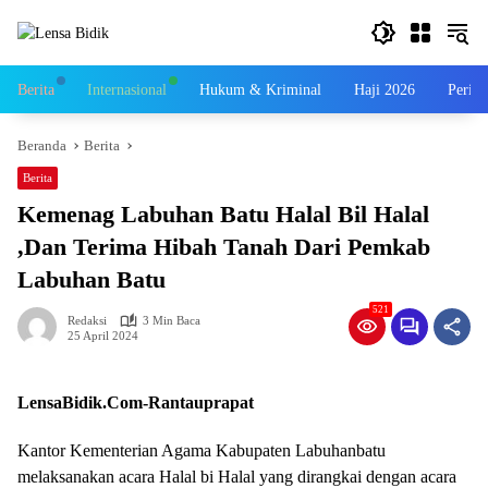
Langsung
ke
konten
Berita
Internasional
Hukum & Kriminal
Haji 2026
Perist
Beranda
Berita
Berita
Kemenag Labuhan Batu Halal Bil Halal
,Dan Terima Hibah Tanah Dari Pemkab
Labuhan Batu
521
Redaksi
3 Min Baca
25 April 2024
LensaBidik.Com-Rantauprapat
Kantor Kementerian Agama Kabupaten Labuhanbatu
melaksanakan acara Halal bi Halal yang dirangkai dengan acara