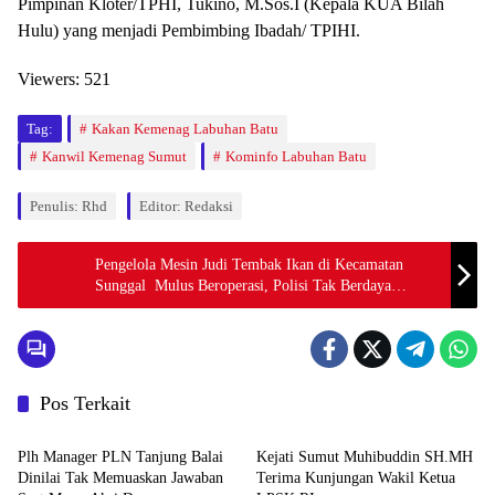
Pimpinan Kloter/TPHI, Tukino, M.Sos.I (Kepala KUA Bilah
Hulu) yang menjadi Pembimbing Ibadah/ TPIHI.
Viewers:
521
Tag:
Kakan Kemenag Labuhan Batu
Kanwil Kemenag Sumut
Kominfo Labuhan Batu
Penulis: Rhd
Editor: Redaksi
Pengelola Mesin Judi Tembak Ikan di Kecamatan
Sunggal Mulus Beroperasi, Polisi Tak Berdaya
Melakukan Penindakan
Pos Terkait
Berita
Berita
Plh Manager PLN Tanjung Balai
Kejati Sumut Muhibuddin SH.MH
Dinilai Tak Memuaskan Jawaban
Terima Kunjungan Wakil Ketua