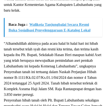
untuk Kantor Kementerian Agama Kabupaten Labuhanbatu yang
baru kelak.
Baca Juga :
Walikota Tanjungbalai Secara Resmi
Buka Sosialisasi Penyelenggaraan E-Katalog Lokal
“Alhamdulillah akhirnya pada acara halal bi halal hari ini hibah
tanah tersebut telah syah dan resmi kita terima, dan terima kasih
kepada ibu Plt. Bupati, Sekdakab Hasan Heri maupun kabid Aset
yang telah berupaya mewujudkan pemindahan aset pemkab
Labuhanbatu ini kepada Kemenag Labuhanbatu”, ungkapnya
Penyerahan tanah ini tertuang dalam Naskah Perjanjian Hibah
nomor B-1111/Kk.02.07/Ks.01.1/04/2024 dan nomor 4 Tahun
2024 tertanggal 25 April 2024. Tanah hibah tersebut terletak di
Komplek Asrama Haji Jalam SM. Raja Rantauprapat dengan luas
3.850 meter persegi.
Penyerahan hibah tanah oleh Plt. Bupati Labuhanbatu sekaligus
menghadiri acara Halal bi Halal dan Tepung Tawar Calon Jemaah