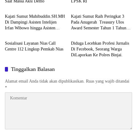
Saat Massa Aksi Demo
LPSK RI
Berita
Berita
Kajati Sumut Muhibuddin.SH.MH
Kajati Sumut Raih Peringkat 3
Di Dampingi Asisten Intelijen
Pada Anugerah Treasury Ulos
Irfan Wibowo hingga Asisten
Award Semester Tahun 1 Tahun
Berita
Berita
Pembinaan Herlina Setyorini Sidak
2026
Kejari Binjai
Sosialisasi Layanan Nias Call
Diduga Lecehkan Profesi Jurnalis
Centre 112 Lingkup Pemkab Nias
Di Fecebook, Seorang Warga
DiLaporkan Ke Polres Binjai.
Tinggalkan Balasan
Alamat email Anda tidak akan dipublikasikan.
Ruas yang wajib ditandai
*