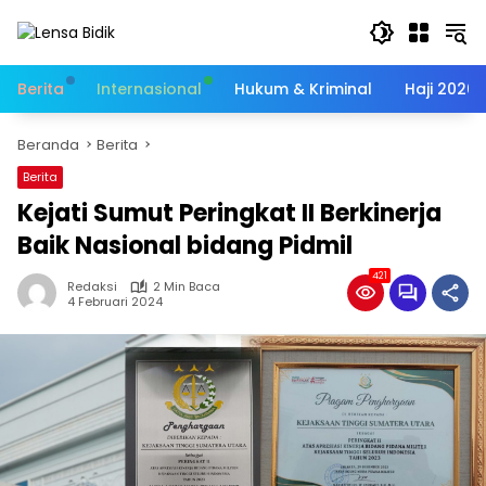
Langsung
ke
konten
Berita
Internasional
Hukum & Kriminal
Haji 2026
Beranda
Berita
Berita
Kejati Sumut Peringkat II Berkinerja
Baik Nasional bidang Pidmil
421
Redaksi
2 Min Baca
4 Februari 2024