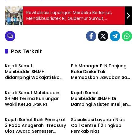
Revitalisasi Lapangan Merdeka Berlanjut,
Mendikbudristek RI, Gubernur Sumut,
Walikota Medan dan DPRD Medan Digugat
Ke Pengadilan
Pos Terkait
Berita
Berita
Kejati Sumut
Plh Manager PLN Tanjung
Muhibuddin.SH.MH
Balai Dinilai Tak
didampingi Wakajati Eko
Memuaskan Jawaban Saat
Berita
Berita
Adhyaksono, SH.,MH dan
Massa Aksi Demo
Aspidum Kejati Sumut
Kejati Sumut Muhibuddin
Kajati Sumut
Suhendri, SH.,MH Pimpin
SH.MH Terima Kunjungan
Muhibuddin.SH.MH Di
Ekspos RJ Di Kejari Medan
Wakil Ketua LPSK RI
Dampingi Asisten Intelijen
Berita
Berita
Irfan Wibowo hingga
Asisten Pembinaan Herlina
Kajati Sumut Raih Peringkat
Sosialisasi Layanan Nias
Setyorini Sidak Kejari Binjai
3 Pada Anugerah Treasury
Call Centre 112 Lingkup
Ulos Award Semester
Pemkab Nias
Tahun 1 Tahun 2026