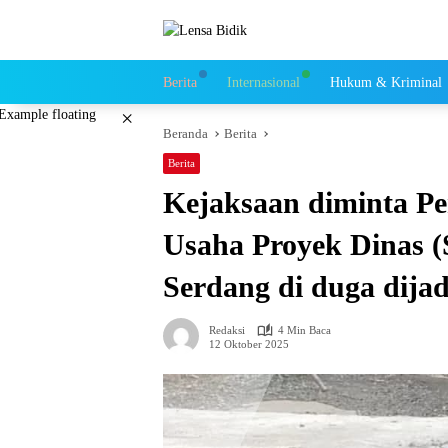
Langsung
ke
konten
Berita
Internasional
Hukum & Kriminal
×
Beranda
Berita
Berita
Kejaksaan diminta Pe
Usaha Proyek Dinas
Serdang di duga dij
Redaksi
4 Min Baca
12 Oktober 2025