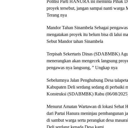
Politisi Parti HANURA ini meminta Pihak Din
proyek tersebut, jangan sampai nanti warga 
Terang nya
Mandor Tahan Sinambela Sebagai pengawas C
mengatakan proyek itu belum bisa di lalui ma
Sebut Mandor tahan Sinambela
Terpisah Sekertaris Dinas (SDABMBK) Agus
menerangkan akan mengecek langsung proyek 
pengawas nya langsung, ” Ungkap nya
Sebelumnya Jalan Penghubung Desa talapeta
Kabupaten Deli serdang sedang di perbaiki
Konstruksi (SDABMBK) Rabu (06/08/2025
Menurut Amatan Wartawan di lokasi Sehat 
dari Partai Hanura meninjau pembangunan jal
di sambut warga serta perangkat desa masara
Deli serdang kepada Desa kami