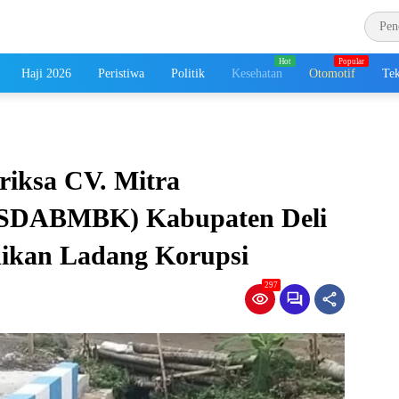
Haji 2026
Peristiwa
Politik
Kesehatan
Otomotif
Tek
riksa CV. Mitra
 (SDABMBK) Kabupaten Deli
adikan Ladang Korupsi
297