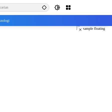
nologi
×