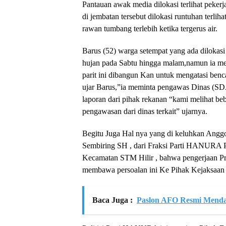
Pantauan awak media dilokasi terlihat pekerj
di jembatan tersebut dilokasi runtuhan terlih
rawan tumbang terlebih ketika tergerus air.
Barus (52) warga setempat yang ada dilokas
hujan pada Sabtu hingga malam,namun ia men
parit ini dibangun Kan untuk mengatasi benc
ujar Barus,”ia meminta pengawas Dinas (S
laporan dari pihak rekanan “kami melihat beb
pengawasan dari dinas terkait” ujarnya.
Begitu Juga Hal nya yang di keluhkan Ang
Sembiring SH , dari Fraksi Parti HANURA P
Kecamatan STM Hilir , bahwa pengerjaan Pr
membawa persoalan ini Ke Pihak Kejaksaan
Baca Juga :
Paslon AFO Resmi Menda