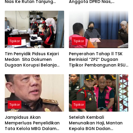
Nias Ke Rutan Tanjung
Anggota DPRD Nias,
Gusta Medan Guna
Keuangan Negara Rugi
Percepat Proses Hukum
Capai Milyaran Rupiah
Tipikor
Tipikor
Tim Penyidik Pidsus Kejari
Penyerahan Tahap ll TSK
Medan Sita Dokumen
Berinisial “ZPZ” Dugaan
Dugaan Korupsi Belanja
Tipikor Pembangunan RSU
BLUD RSUD Dr Pirngadi
Kelas D Pratama Nias TA
2022 Ke JPU
Tipikor
Tipikor
Jampidsus Akan
Setelah Kembali
Memperluas Penyelidikan
Menunaikan Haji, Mantan
Tata Kelola MBG Dalam
Kepala BGN Dadan