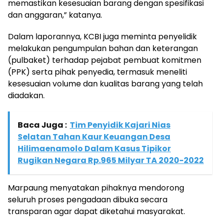
memastikan kesesuaian barang dengan spesifikasi
dan anggaran,” katanya.
Dalam laporannya, KCBI juga meminta penyelidik
melakukan pengumpulan bahan dan keterangan
(pulbaket) terhadap pejabat pembuat komitmen
(PPK) serta pihak penyedia, termasuk meneliti
kesesuaian volume dan kualitas barang yang telah
diadakan.
Baca Juga :
Tim Penyidik Kajari Nias
Selatan Tahan Kaur Keuangan Desa
Hilimaenamolo Dalam Kasus Tipikor
Rugikan Negara Rp.965 Milyar TA 2020-2022
Marpaung menyatakan pihaknya mendorong
seluruh proses pengadaan dibuka secara
transparan agar dapat diketahui masyarakat.