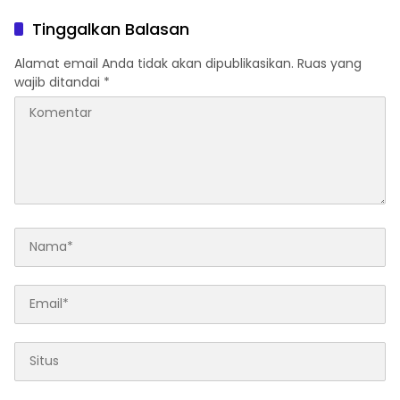
Pengadaan Barang BGN
Hindayana Dan 2 Lainnya
Ditahan Kejagung RI
Tinggalkan Balasan
Alamat email Anda tidak akan dipublikasikan.
Ruas yang
wajib ditandai
*