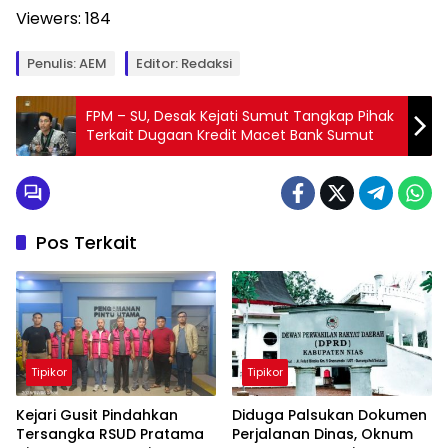
Viewers:
184
Penulis: AEM
Editor: Redaksi
FPM – SU, Desak Kejati Sumut Tangkap Pihak
Terkait Dugaan Kredit Macet Bank Sumut
Pos Terkait
Tipikor
Tipikor
Kejari Gusit Pindahkan
Diduga Palsukan Dokumen
Tersangka RSUD Pratama
Perjalanan Dinas, Oknum