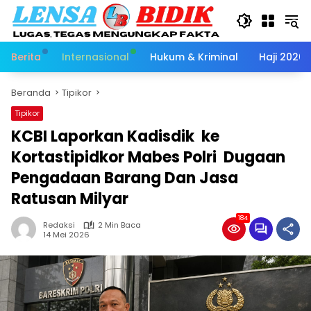
Langsung
ke
konten
Berita
Internasional
Hukum & Kriminal
Haji 2026
Beranda
Tipikor
Tipikor
KCBI Laporkan Kadisdik ke
Kortastipidkor Mabes Polri Dugaan
Pengadaan Barang Dan Jasa
Ratusan Milyar
184
Redaksi
2 Min Baca
14 Mei 2026