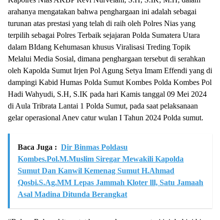
arahanya mengatakan bahwa penghargaan ini adalah sebagai
turunan atas prestasi yang telah di raih oleh Polres Nias yang
terpilih sebagai Polres Terbaik sejajaran Polda Sumatera Utara
dalam BIdang Kehumasan khusus Viralisasi Treding Topik
Melalui Media Sosial, dimana penghargaan tersebut di serahkan
oleh Kapolda Sumut Irjen Pol Agung Setya Imam Effendi yang di
dampingi Kabid Humas Polda Sumut Kombes Polda Kombes Pol
Hadi Wahyudi, S.H, S.IK pada hari Kamis tanggal 09 Mei 2024
di Aula Tribrata Lantai 1 Polda Sumut, pada saat pelaksanaan
gelar operasional Anev catur wulan I Tahun 2024 Polda sumut.
Baca Juga :
Dir Binmas Poldasu
Kombes.Pol.M.Muslim Siregar Mewakili Kapolda
Sumut Dan Kanwil Kemenag Sumut H.Ahmad
Qosbi.S.Ag.MM Lepas Jammah Kloter lll, Satu Jamaah
Asal Madina Ditunda Berangkat