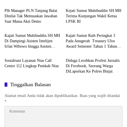
Plh Manager PLN Tanjung Balai
Kejati Sumut Muhibuddin SH.MH
Dinilai Tak Memuaskan Jawaban
Terima Kunjungan Wakil Ketua
Saat Massa Aksi Demo
LPSK RI
Berita
Berita
Kajati Sumut Muhibuddin.SH.MH
Kajati Sumut Raih Peringkat 3
Di Dampingi Asisten Intelijen
Pada Anugerah Treasury Ulos
Irfan Wibowo hingga Asisten
Award Semester Tahun 1 Tahun
Berita
Berita
Pembinaan Herlina Setyorini Sidak
2026
Kejari Binjai
Sosialisasi Layanan Nias Call
Diduga Lecehkan Profesi Jurnalis
Centre 112 Lingkup Pemkab Nias
Di Fecebook, Seorang Warga
DiLaporkan Ke Polres Binjai.
Tinggalkan Balasan
Alamat email Anda tidak akan dipublikasikan.
Ruas yang wajib ditandai
*