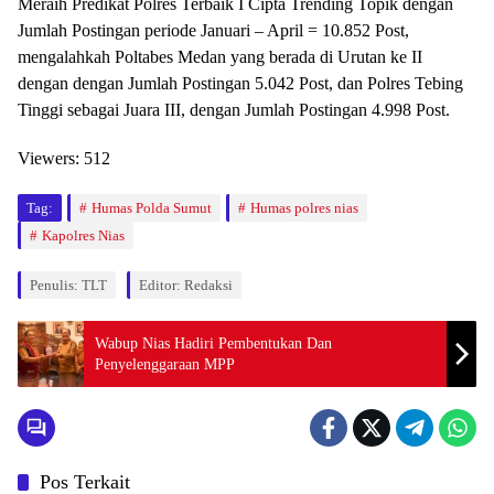
Meraih Predikat Polres Terbaik I Cipta Trending Topik dengan
Jumlah Postingan periode Januari – April = 10.852 Post,
mengalahkah Poltabes Medan yang berada di Urutan ke II
dengan dengan Jumlah Postingan 5.042 Post, dan Polres Tebing
Tinggi sebagai Juara III, dengan Jumlah Postingan 4.998 Post.
Viewers:
512
Tag:
Humas Polda Sumut
Humas polres nias
Kapolres Nias
Penulis: TLT
Editor: Redaksi
Wabup Nias Hadiri Pembentukan Dan
Penyelenggaraan MPP
Pos Terkait
Berita
Berita