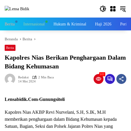
Langsung
ke
konten
Berita
Internasional
Hukum & Kriminal
Haji 2026
Perist
Beranda
Berita
Berita
Kapolres Nias Berikan Penghargaan Dalam
Bidang Kehumasan
512
Redaksi
2 Min Baca
14 Mei 2024
Lensabidik.Com-Gunungsitoli
Kapolres Nias AKBP Revi Nurvelani, S.H, S.IK, M.H
memberikan penghargaan dalam Bidang Kehumasan kepada
Satuan, Bagian, Seksi dan Polsek Jajaran Polres Nias yang