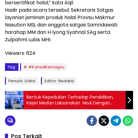
bersertifikat halal,” kata Aqil.
Hadir pada acara tersebut Sekretaris Satgas
layanan jaminan produk halal Provsu Makmur
Nasution MSi, dan anggota satgas Samridawati
harahap MM dan H Iyong Syahrial SAg serta
Zulpahmi Lubis MHI.
Viewers:
624
Tag:
#KanwilKemagsu
Penulis: Udins
Editor: Redaksi
Bentuk Kepedulian Terhadap Pendidikan,
Kejari Medan Laksanakan MoA Dengan
Fakultas Hukum UMSU
Pos Terkait