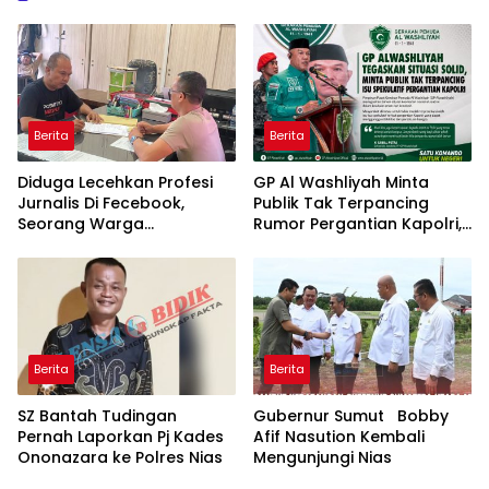
Berita
Berita
Diduga Lecehkan Profesi
GP Al Washliyah Minta
Jurnalis Di Fecebook,
Publik Tak Terpancing
Seorang Warga
Rumor Pergantian Kapolri,
DiLaporkan Ke Polres Binjai.
Tegaskan Polri Tetap Solid
Berita
Berita
SZ Bantah Tudingan
Gubernur Sumut Bobby
Pernah Laporkan Pj Kades
Afif Nasution Kembali
Ononazara ke Polres Nias
Mengunjungi Nias