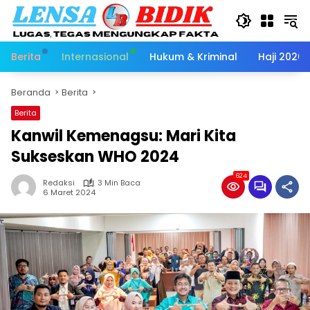
Langsung
ke
konten
Berita
Internasional
Hukum & Kriminal
Haji 2026
Beranda
Berita
Berita
Kanwil Kemenagsu: Mari Kita
Sukseskan WHO 2024
624
Redaksi
3 Min Baca
6 Maret 2024