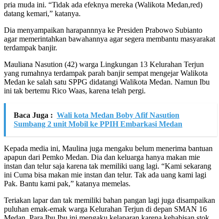
pria muda ini. “Tidak ada efeknya mereka (Walikota Medan,red)
datang kemari,” katanya.
Dia menyampaikan harapannnya ke Presiden Prabowo Subianto
agar memerintahkan bawahannya agar segera membantu masyarakat
terdampak banjir.
Mauliana Nasution (42) warga Lingkungan 13 Kelurahan Terjun
yang rumahnya terdampak parah banjir sempat mengejar Walikota
Medan ke salah satu SPPG didatangi Walikota Medan. Namun Ibu
ini tak bertemu Rico Waas, karena telah pergi.
Baca Juga :
Wali kota Medan Boby Afif Nasution
Sumbang 2 unit Mobil ke PPIH Embarkasi Medan
Kepada media ini, Maulina juga mengaku belum menerima bantuan
apapun dari Pemko Medan. Dia dan keluarga hanya makan mie
instan dan telur saja karena tak memiliki uang lagi. “Kami sekarang
ini Cuma bisa makan mie instan dan telur. Tak ada uang kami lagi
Pak. Bantu kami pak,” katanya memelas.
Teriakan lapar dan tak memiliki bahan pangan lagi juga disampaikan
puluhan emak-emak warga Kelurahan Terjun di depan SMAN 16
Medan. Para Ibu Ibu ini mengaku kelaparan karena kehabisan stok