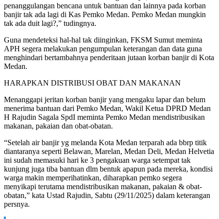
penanggulangan bencana untuk bantuan dan lainnya pada korban
banjir tak ada lagi di Kas Pemko Medan. Pemko Medan mungkin
tak ada duit lagi?,” tudingnya.
Guna mendeteksi hal-hal tak diinginkan, FKSM Sumut meminta
APH segera melakukan pengumpulan keterangan dan data guna
menghindari bertambahnya penderitaan jutaan korban banjir di Kota
Medan.
HARAPKAN DISTRIBUSI OBAT DAN MAKANAN
Menanggapi jeritan korban banjir yang mengaku lapar dan belum
menerima bantuan dari Pemko Medan, Wakil Ketua DPRD Medan
H Rajudin Sagala SpdI meminta Pemko Medan mendistribusikan
makanan, pakaian dan obat-obatan.
“Setelah air banjir yg melanda Kota Medan terparah ada bbrp titik
diantaranya seperti Belawan, Marelan, Medan Deli, Medan Helvetia
ini sudah memasuki hari ke 3 pengakuan warga setempat tak
kunjung juga tiba bantuan dlm bentuk apapun pada mereka, kondisi
warga makin memperihatinkan, diharapkan pemko segera
menyikapi terutama mendistribusikan makanan, pakaian & obat-
obatan,” kata Ustad Rajudin, Sabtu (29/11/2025) dalam keterangan
persnya.