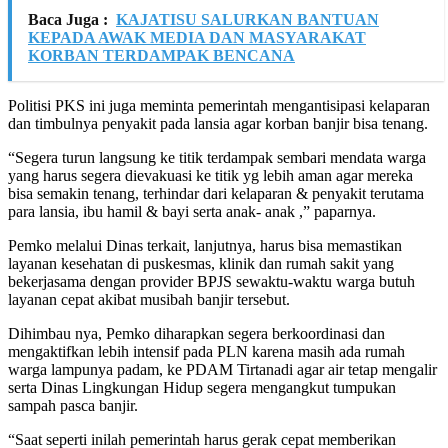
Baca Juga :
KAJATISU SALURKAN BANTUAN
KEPADA AWAK MEDIA DAN MASYARAKAT
KORBAN TERDAMPAK BENCANA
Politisi PKS ini juga meminta pemerintah mengantisipasi kelaparan
dan timbulnya penyakit pada lansia agar korban banjir bisa tenang.
“Segera turun langsung ke titik terdampak sembari mendata warga
yang harus segera dievakuasi ke titik yg lebih aman agar mereka
bisa semakin tenang, terhindar dari kelaparan & penyakit terutama
para lansia, ibu hamil & bayi serta anak- anak ,” paparnya.
Pemko melalui Dinas terkait, lanjutnya, harus bisa memastikan
layanan kesehatan di puskesmas, klinik dan rumah sakit yang
bekerjasama dengan provider BPJS sewaktu-waktu warga butuh
layanan cepat akibat musibah banjir tersebut.
Dihimbau nya, Pemko diharapkan segera berkoordinasi dan
mengaktifkan lebih intensif pada PLN karena masih ada rumah
warga lampunya padam, ke PDAM Tirtanadi agar air tetap mengalir
serta Dinas Lingkungan Hidup segera mengangkut tumpukan
sampah pasca banjir.
“Saat seperti inilah pemerintah harus gerak cepat memberikan