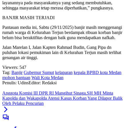
layanannya pada masyarakatnya yang sedang membutuhkan,
sehingga masyarakat tetap merasa diperhatikan,” pungkasnya.
BANJIR MASIH TERJADI
Pantauan media ini, Sabtu (29/11/2025) banjir masih menggenangi
rumah warga di Kelurahan Terjun berdampak ribuan korban banjir
belum bisa beraktifitas dengan baik guna mendapatkan nafkah.
Jalan Marelan I, Jalan Kapten Rahmad Budin, Gang Pipa dn
puluhan lokasi pemukiman lain di Kelurahan Terjun masih terlihat
genangan air tinggi.
Viewers:
547
Tag:
Banjir
Gubernur Sumut
kelaparan
kepala BPBD kota Medan
mohon bantuan
Wali Kota Medan
Penulis: Udins
Editor: Redaksi
Anggota Komisi III DPR RI Mangihut Sinaga.SH MH Minta
Kapolda dan Wakapolda Atensi Kasus Korban Yang Dilapor Balik
Oleh Pelaku Pencurian