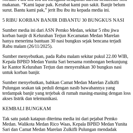
makanan. “Kami lapar pak. Kerabat kami pun sakit. Banjir belum
surut. Bantu kami pak,” jerit Ibu ibu itu kepada media ini.
5 RIBU KORBAN BANJIR DIBANTU 30 BUNGKUS NASI
Sumber media ini dari ASN Pemko Medan, sekitar 5 ribu jiwa
korban banjir di Kelurahan Terjun Kecamatan Medan Marelan
hanya menerima bantuan 30 nasi bungkus sejak bencana terjadi
Rabu malam (26/11/2025).
Sumber menyebutkan, pada Rabu malam sekitar pukul 22.00 WIB,
Kepala BPBD Medan Yunita Sari bersama rombongan berkunjung
ke Kantor Kelurahan Terjun dan menyerahkan 30 bungkus nasi
untuk korban banjir.
Sumber menyebutkan, bahkan Camat Medan Marelan Zulkifli
Pulungan seakan tak peduli dengan nasib bawahannya yang
terdampak banjir yang terjebak di rumah masing-masing dengan loss
akses listrik dan telemunikasi.
KEMBALI BUNGKAM
Tak satu patah katapun diterima media ini dari pejabat Pemko
Medan. Walikota Medan Rico Waas, Kepala BPBD Medan Yunita
Sari dan Camat Medan Marelan Zulkifli Pulungan mendadak