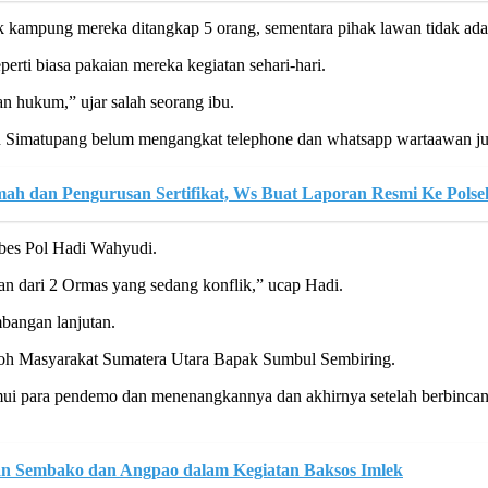
k kampung mereka ditangkap 5 orang, sementara pihak lawan tidak ada
ti biasa pakaian mereka kegiatan sehari-hari.
n hukum,” ujar salah seorang ibu.
 Simatupang belum mengangkat telephone dan whatsapp wartaawan jug
ah dan Pengurusan Sertifikat, Ws Buat Laporan Resmi Ke Polse
bes Pol Hadi Wahyudi.
an dari 2 Ormas yang sedang konflik,” ucap Hadi.
bangan lanjutan.
okoh Masyarakat Sumatera Utara Bapak Sumbul Sembiring.
i para pendemo dan menenangkannya dan akhirnya setelah berbincang
kan Sembako dan Angpao dalam Kegiatan Baksos Imlek