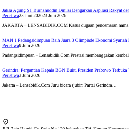
Jaksa Agung ST Burhanuddin Dinilai Dengarkan Aspirasi Rakyat de
Peristiwa
23 Juni 2026
23 Juni 2026
JAKARTA – LENSABIDIK.COM Kasus dugaan pencemaran nama
MAN 1 Padangsidimpuan Raih Juara 3 Olimpiade Ekonomi Syariah 
Peristiwa
9 Juni 2026
Padangsidimpuan – Lensabidik.Com Prestasi membanggakan kembal
Gerindra: Pergantian Kepala BGN Bukti Presiden Prabowo Terbuka T
Peristiwa
3 Juni 2026
Jakarta – Lensabidik.Com Juru bicara (jubir) Partai Gerindra…
Jl B Zein Hamid Gg Sado No 129 kelurahan Titi, Kuning Kecamatan