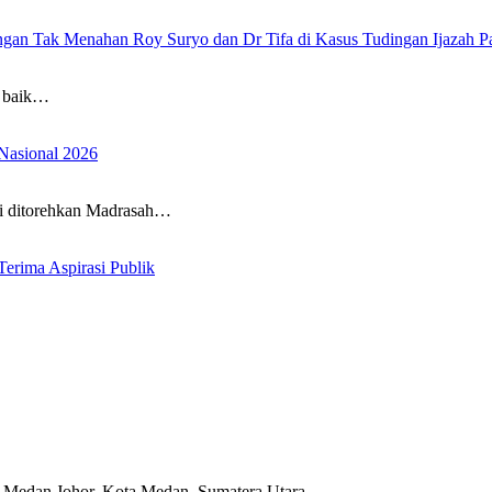
ngan Tak Menahan Roy Suryo dan Dr Tifa di Kasus Tudingan Ijazah P
 baik…
Nasional 2026
i ditorehkan Madrasah…
erima Aspirasi Publik
 Medan Johor, Kota Medan, Sumatera Utara