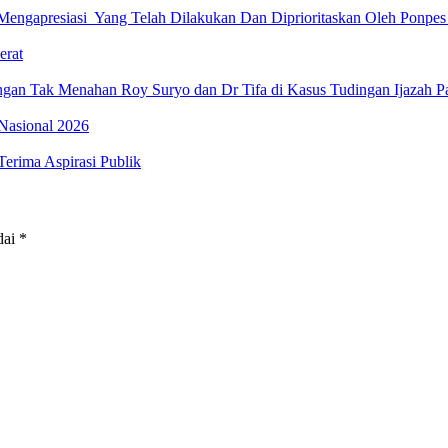
apresiasi Yang Telah Dilakukan Dan Diprioritaskan Oleh Ponpes D
erat
ngan Tak Menahan Roy Suryo dan Dr Tifa di Kasus Tudingan Ijazah P
Nasional 2026
erima Aspirasi Publik
dai
*