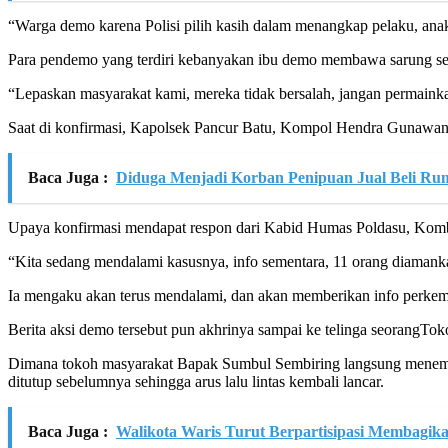
“Warga demo karena Polisi pilih kasih dalam menangkap pelaku, ana
Para pendemo yang terdiri kebanyakan ibu demo membawa sarung seper
“Lepaskan masyarakat kami, mereka tidak bersalah, jangan permainka
Saat di konfirmasi, Kapolsek Pancur Batu, Kompol Hendra Gunawan
Baca Juga :
Diduga Menjadi Korban Penipuan Jual Beli Rum
Upaya konfirmasi mendapat respon dari Kabid Humas Poldasu, Kom
“Kita sedang mendalami kasusnya, info sementara, 11 orang diamank
Ia mengaku akan terus mendalami, dan akan memberikan info perkem
Berita aksi demo tersebut pun akhrinya sampai ke telinga seorangT
Dimana tokoh masyarakat Bapak Sumbul Sembiring langsung menemu
ditutup sebelumnya sehingga arus lalu lintas kembali lancar.
Baca Juga :
Walikota Waris Turut Berpartisipasi Membagi