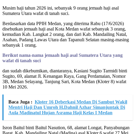
Musim haji tahun 2026 ini, sebanyak 9 orang jemaah haji asal
Sumatera Utara wafat di tanah suci.
Berdasarkan data PPIH Medan, yang diterima Rabu (17/6/2026)
disebutkan jemaah haji asal Kota Medan wafat sebanyak 3 orang,
kemudian Kab. Langkat 2 orang, dan dari Kab. Mandailing Natal,
Asahan, Padang Lawas Utara dan Tapanuli Selatan masing-masing
sebanyak 1 orang.
Berikut nama-nama jemaah haji asal Sumatera Utara yang
wafat di tanah suci
dan sudah dikebumikan, diantaranya, Kasiani Sugito Tarmidi binti
Sugito, 69, alamat Jl. Kenangan Raya, Gang Perdamaian, Nomor
3B, Medan Selayang, Tanjung Sari, Kota Medan (Kloter 8) wafat
10 Mei 2026.
Baca Juga :
Kloter 16 Deberkasi Medan Di Sambut Wakil
Mentri Haji Dan Umroh H.Dahnil Azhar Simanjuntak Di
Aula Madinatul Hujan Asrama Haji Kelas I Medan
Isron Baitul binti Baitul Nasution, 68, alamat Longat, Panyabungan
Barat, Kab. Mandailing Natal (Madina) asal Kloter 6 wafat 27 Mei