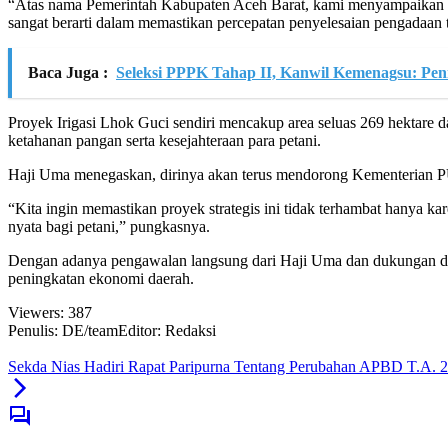
“Atas nama Pemerintah Kabupaten Aceh Barat, kami menyampaikan te
sangat berarti dalam memastikan percepatan penyelesaian pengadaan
Baca Juga :
Seleksi PPPK Tahap II, Kanwil Kemenagsu: Pe
Proyek Irigasi Lhok Guci sendiri mencakup area seluas 269 hektare
ketahanan pangan serta kesejahteraan para petani.
Haji Uma menegaskan, dirinya akan terus mendorong Kementerian PUPR 
“Kita ingin memastikan proyek strategis ini tidak terhambat hanya k
nyata bagi petani,” pungkasnya.
Dengan adanya pengawalan langsung dari Haji Uma dan dukungan dari 
peningkatan ekonomi daerah.
Viewers:
387
Penulis: DE/team
Editor: Redaksi
Sekda Nias Hadiri Rapat Paripurna Tentang Perubahan APBD T.A. 