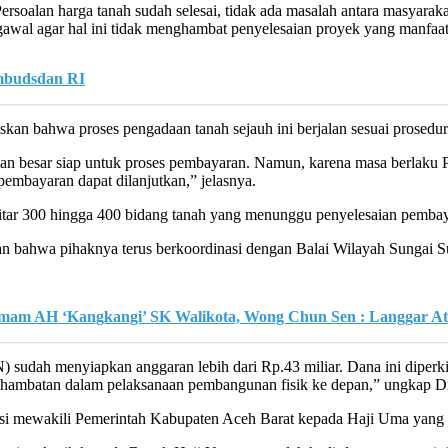
soalan harga tanah sudah selesai, tidak ada masalah antara masyarakat
ngawal agar hal ini tidak menghambat penyelesaian proyek yang manfaa
Ombudsdan RI
kan bahwa proses pengadaan tanah sejauh ini berjalan sesuai prosedur
ian besar siap untuk proses pembayaran. Namun, karena masa berlaku 
embayaran dapat dilanjutkan,” jelasnya.
kitar 300 hingga 400 bidang tanah yang menunggu penyelesaian pemba
n bahwa pihaknya terus berkoordinasi dengan Balai Wilayah Sungai Su
Imam AH ‘Kangkangi’ SK Walikota, Wong Chun Sen : Langgar A
udah menyiapkan anggaran lebih dari Rp.43 miliar. Dana ini diperk
a hambatan dalam pelaksanaan pembangunan fisik ke depan,” ungkap Dr
 mewakili Pemerintah Kabupaten Aceh Barat kepada Haji Uma yang tel