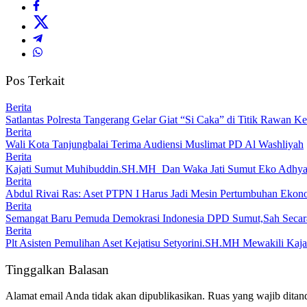
Pos Terkait
Berita
Satlantas Polresta Tangerang Gelar Giat “Si Caka” di Titik Rawan K
Berita
Wali Kota Tanjungbalai Terima Audiensi Muslimat PD Al Washliyah
Berita
Kajati Sumut Muhibuddin.SH.MH Dan Waka Jati Sumut Eko Adhyakso
Berita
Abdul Rivai Ras: Aset PTPN I Harus Jadi Mesin Pertumbuhan Ekon
Berita
Semangat Baru Pemuda Demokrasi Indonesia DPD Sumut,Sah Secara
Berita
Plt Asisten Pemulihan Aset Kejatisu Setyorini.SH.MH Mewakili Ka
Tinggalkan Balasan
Alamat email Anda tidak akan dipublikasikan.
Ruas yang wajib ditan