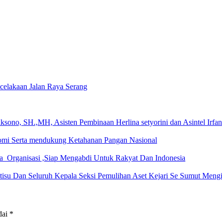
ecelakaan Jalan Raya Serang
no, SH.,MH, Asisten Pembinaan Herlina setyorini dan Asintel Irfa
omi Serta mendukung Ketahanan Pangan Nasional
 Organisasi ,Siap Mengabdi Untuk Rakyat Dan Indonesia
jatisu Dan Seluruh Kepala Seksi Pemulihan Aset Kejari Se Sumut Me
dai
*