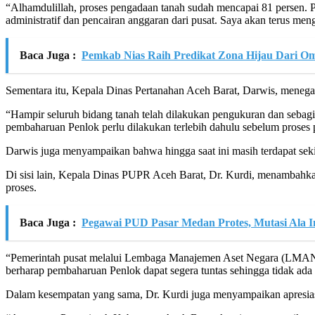
“Alhamdulillah, proses pengadaan tanah sudah mencapai 81 persen. Per
administratif dan pencairan anggaran dari pusat. Saya akan terus me
Baca Juga :
Pemkab Nias Raih Predikat Zona Hijau Dari 
Sementara itu, Kepala Dinas Pertanahan Aceh Barat, Darwis, menegas
“Hampir seluruh bidang tanah telah dilakukan pengukuran dan sebag
pembaharuan Penlok perlu dilakukan terlebih dahulu sebelum proses p
Darwis juga menyampaikan bahwa hingga saat ini masih terdapat se
Di sisi lain, Kepala Dinas PUPR Aceh Barat, Dr. Kurdi, menambahka
proses.
Baca Juga :
Pegawai PUD Pasar Medan Protes, Mutasi Ala 
“Pemerintah pusat melalui Lembaga Manajemen Aset Negara (LMAN) s
berharap pembaharuan Penlok dapat segera tuntas sehingga tidak ad
Dalam kesempatan yang sama, Dr. Kurdi juga menyampaikan apresiasi