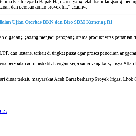
rima kasih kepada Bapak Haji Uma yang telah hadir langsung meninj
 tanah dan pembangunan proyek ini,” ucapnya.
nilaian Ujian Otoritas BKN dan Biro SDM Kemenag RI
 dan digadang-gadang menjadi penopang utama produktivitas pertania
dan instansi terkait di tingkat pusat agar proses pencairan anggaran
arena persoalan administratif. Dengan kerja sama yang baik, insya All
dinas terkait, masyarakat Aceh Barat berharap Proyek Irigasi Lhok G
2025