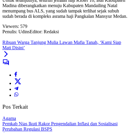
Untuk selanjutnya, seluruh jemaah haji Kloter 10, asal Kabupaten
Madina diberangkatkan menuju Kabupaten Mandailing Natal
menumpang bus ALS, yang sudah tampak terlihat sejak subuh
sudah berada di kompleks asrama haji Pangkalan Mansyur Medan.
Viewers:
579
Penulis: Udins
Editor: Redaksi
Ribuan Warga Tanjung Mulia Lawan Mafia Tanah, ‘Kami Siap
Mati Disini’
Pos Terkait
Agama
Pemkab Nias Ikuti Rakor Pengendalian Inflasi dan Sosialisasi
Perubahan Regulasi BSPS