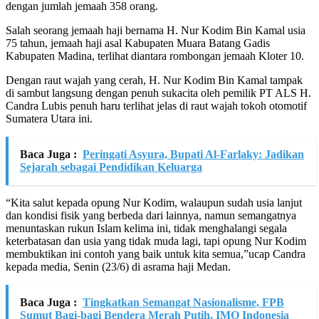
dengan jumlah jemaah 358 orang.
Salah seorang jemaah haji bernama H. Nur Kodim Bin Kamal usia
75 tahun, jemaah haji asal Kabupaten Muara Batang Gadis
Kabupaten Madina, terlihat diantara rombongan jemaah Kloter 10.
Dengan raut wajah yang cerah, H. Nur Kodim Bin Kamal tampak
di sambut langsung dengan penuh sukacita oleh pemilik PT ALS H.
Candra Lubis penuh haru terlihat jelas di raut wajah tokoh otomotif
Sumatera Utara ini.
Baca Juga :
Peringati Asyura, Bupati Al-Farlaky: Jadikan
Sejarah sebagai Pendidikan Keluarga
“Kita salut kepada opung Nur Kodim, walaupun sudah usia lanjut
dan kondisi fisik yang berbeda dari lainnya, namun semangatnya
menuntaskan rukun Islam kelima ini, tidak menghalangi segala
keterbatasan dan usia yang tidak muda lagi, tapi opung Nur Kodim
membuktikan ini contoh yang baik untuk kita semua,”ucap Candra
kepada media, Senin (23/6) di asrama haji Medan.
Baca Juga :
Tingkatkan Semangat Nasionalisme, FPB
Sumut Bagi-bagi Bendera Merah Putih, IMO Indonesia