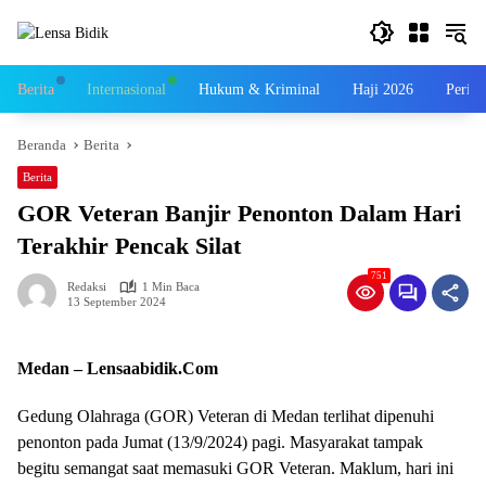
Langsung
ke
konten
Berita
Internasional
Hukum & Kriminal
Haji 2026
Perist
Beranda
Berita
Berita
GOR Veteran Banjir Penonton Dalam Hari
Terakhir Pencak Silat
751
Redaksi
1 Min Baca
13 September 2024
Medan – Lensaabidik.Com
Gedung Olahraga (GOR) Veteran di Medan terlihat dipenuhi
penonton pada Jumat (13/9/2024) pagi. Masyarakat tampak
begitu semangat saat memasuki GOR Veteran. Maklum, hari ini