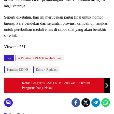
lah,” katanya.
Seperti diketahui, hari ini merupakan partai final untuk nomor
tarung. Para pendekar dari sejumlah provinsi kembali uji tangkas
untuk perebutkan medali emas di cabor silat yang akan berakhir
sore ini.
Viewers:
751
Tag:
Panitia PON XXl Aceh-Sumut
Penulis: UDINS
Editor: Redaksi
Ketua Pengurus KSP3 Nias Polisikan 8 Oknum
Pengurus Yang Nakal