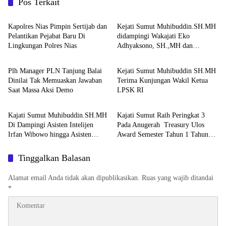
Pos Terkait
Berita
Berita
Kapolres Nias Pimpin Sertijab dan
Kejati Sumut Muhibuddin.SH.MH
Pelantikan Pejabat Baru Di
didampingi Wakajati Eko
Lingkungan Polres Nias
Adhyaksono, SH.,MH dan
Berita
Berita
Aspidum Kejati Sumut Suhendri,
SH.,MH Pimpin Ekspos RJ Di
Plh Manager PLN Tanjung Balai
Kejati Sumut Muhibuddin SH.MH
Kejari Medan
Dinilai Tak Memuaskan Jawaban
Terima Kunjungan Wakil Ketua
Saat Massa Aksi Demo
LPSK RI
Berita
Berita
Kajati Sumut Muhibuddin.SH.MH
Kajati Sumut Raih Peringkat 3
Di Dampingi Asisten Intelijen
Pada Anugerah Treasury Ulos
Irfan Wibowo hingga Asisten
Award Semester Tahun 1 Tahun
Pembinaan Herlina Setyorini Sidak
2026
Kejari Binjai
Tinggalkan Balasan
Alamat email Anda tidak akan dipublikasikan.
Ruas yang wajib ditandai
*