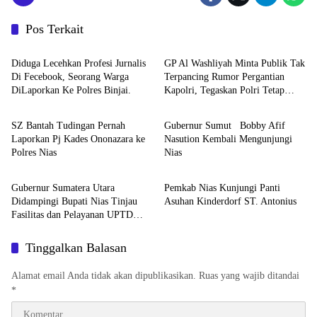
Pos Terkait
Berita
Berita
Diduga Lecehkan Profesi Jurnalis
GP Al Washliyah Minta Publik Tak
Di Fecebook, Seorang Warga
Terpancing Rumor Pergantian
DiLaporkan Ke Polres Binjai.
Kapolri, Tegaskan Polri Tetap
Berita
Berita
Solid
SZ Bantah Tudingan Pernah
Gubernur Sumut Bobby Afif
Laporkan Pj Kades Ononazara ke
Nasution Kembali Mengunjungi
Polres Nias
Nias
Berita
Berita
Gubernur Sumatera Utara
Pemkab Nias Kunjungi Panti
Didampingi Bupati Nias Tinjau
Asuhan Kinderdorf ST. Antonius
Fasilitas dan Pelayanan UPTD
RSUD dr. M. Thomsen
Tinggalkan Balasan
Alamat email Anda tidak akan dipublikasikan.
Ruas yang wajib ditandai
*