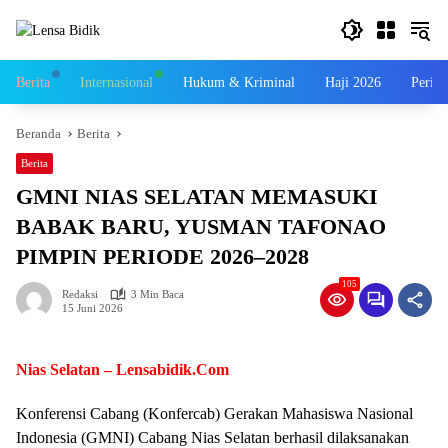
Langsung
ke
konten
Berita
Internasional
Hukum & Kriminal
Haji 2026
Perist
Beranda
Berita
Berita
GMNI NIAS SELATAN MEMASUKI
BABAK BARU, YUSMAN TAFONAO
PIMPIN PERIODE 2026–2028
105
Redaksi
3 Min Baca
15 Juni 2026
Nias Selatan – Lensabidik.Com
Konferensi Cabang (Konfercab) Gerakan Mahasiswa Nasional
Indonesia (GMNI) Cabang Nias Selatan berhasil dilaksanakan