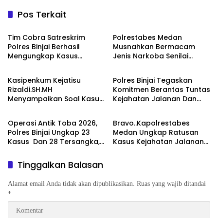
Pos Terkait
Hukum & Kriminal
Hukum & Kriminal
Tim Cobra Satreskrim
Polrestabes Medan
Polres Binjai Berhasil
Musnahkan Bermacam
Mengungkap Kasus
Jenis Narkoba Senilai
Hukum & Kriminal
Hukum & Kriminal
Spesialis Maling Besi Tower
Ratusan Miliar Dari
Di Binjai Barat .
Komplotan Jaringan
Kasipenkum Kejatisu
Polres Binjai Tegaskan
Internasional
Rizaldi.SH.MH
Komitmen Berantas Tuntas
Menyampaikan Soal Kasus
Kejahatan Jalanan Dan
Hukum & Kriminal
Hukum & Kriminal
Bebasnya 4 Terdakwa
Tiga Pelaku Begal Modus
Dalam Kasus Pelepasan
Baru Berhasil Diringkus Tim
Operasi Antik Toba 2026,
Bravo..Kapolrestabes
Aset Perkebunan PTPN ll
Cobra
Polres Binjai Ungkap 23
Medan Ungkap Ratusan
JPU, Akan Banding
Kasus Dan 28 Tersangka,
Kasus Kejahatan Jalanan
Polres Binjai Tegaskan
dan Narkoba, 129
Komitmen Perangi
Kendaraan Curian Berhasil
Tinggalkan Balasan
Narkoba Di Wilayah
Diamankan
Hukumnya
Alamat email Anda tidak akan dipublikasikan.
Ruas yang wajib ditandai
*