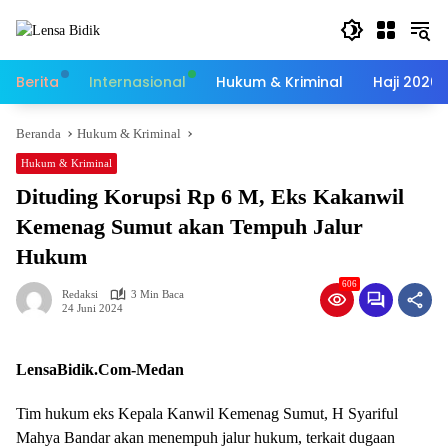
Langsung
ke
konten
Berita
Internasional
Hukum & Kriminal
Haji 2026
Beranda
Hukum & Kriminal
Hukum & Kriminal
Dituding Korupsi Rp 6 M, Eks Kakanwil
Kemenag Sumut akan Tempuh Jalur
Hukum
606
Redaksi
3 Min Baca
24 Juni 2024
LensaBidik.Com-Medan
Tim hukum eks Kepala Kanwil Kemenag Sumut, H Syariful
Mahya Bandar akan menempuh jalur hukum, terkait dugaan