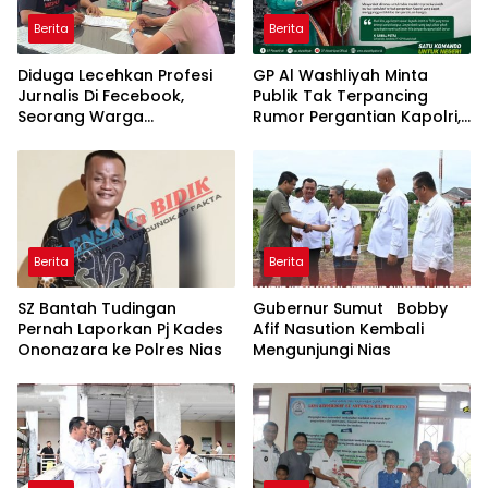
Berita
Berita
Diduga Lecehkan Profesi
GP Al Washliyah Minta
Jurnalis Di Fecebook,
Publik Tak Terpancing
Seorang Warga
Rumor Pergantian Kapolri,
DiLaporkan Ke Polres Binjai.
Tegaskan Polri Tetap Solid
Berita
Berita
SZ Bantah Tudingan
Gubernur Sumut Bobby
Pernah Laporkan Pj Kades
Afif Nasution Kembali
Ononazara ke Polres Nias
Mengunjungi Nias