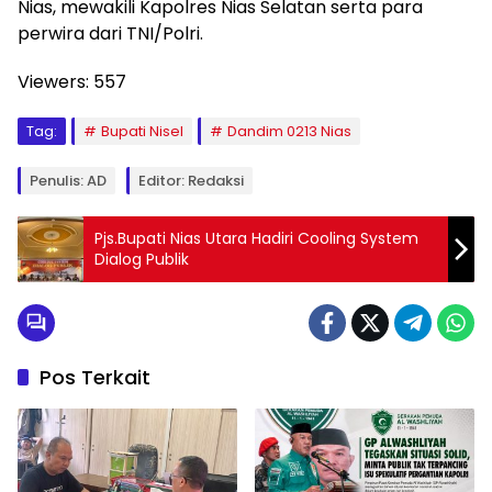
Nias, mewakili Kapolres Nias Selatan serta para
perwira dari TNI/Polri.
Viewers:
557
Tag:
Bupati Nisel
Dandim 0213 Nias
Penulis: AD
Editor: Redaksi
Pjs.Bupati Nias Utara Hadiri Cooling System
Dialog Publik
Pos Terkait