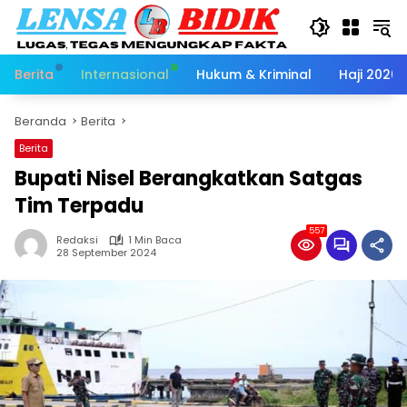
Langsung
ke
konten
Berita
Internasional
Hukum & Kriminal
Haji 2026
Beranda
Berita
Berita
Bupati Nisel Berangkatkan Satgas
Tim Terpadu
557
Redaksi
1 Min Baca
28 September 2024