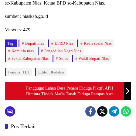
se-Kabupaten Nias, Ketua BPD se-Kabupaten Nias.
sumber : niaskab.go.id
Viewers:
479
Tag:
Bupati nias
DPRD Nias
Kadis sosial Nias
Kominfo nias
Pengadilan Negri Nias
Sekda Kabupaten Nias
Sorot
Wakil Bupati Nias
Penulis: TLT
Editor: Redaksi
Penggugat Lahan Desa Penara Diduga Fiktif, APH
Diminta Tindak Mafia Tanah Diduga Rampas Aset
HGU PTPN I Region I
Pos Terkait
Berita
Berita