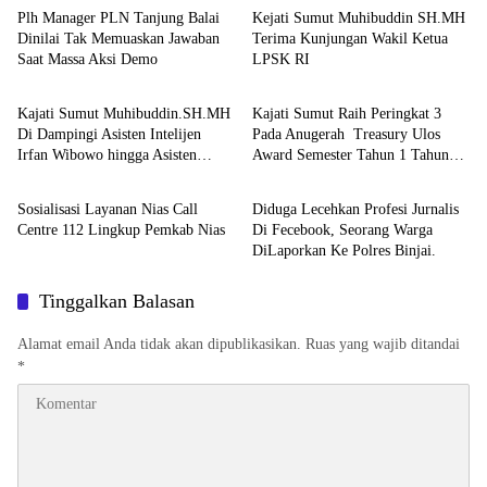
Plh Manager PLN Tanjung Balai
Kejati Sumut Muhibuddin SH.MH
Dinilai Tak Memuaskan Jawaban
Terima Kunjungan Wakil Ketua
Saat Massa Aksi Demo
LPSK RI
Berita
Berita
Kajati Sumut Muhibuddin.SH.MH
Kajati Sumut Raih Peringkat 3
Di Dampingi Asisten Intelijen
Pada Anugerah Treasury Ulos
Irfan Wibowo hingga Asisten
Award Semester Tahun 1 Tahun
Berita
Berita
Pembinaan Herlina Setyorini Sidak
2026
Kejari Binjai
Sosialisasi Layanan Nias Call
Diduga Lecehkan Profesi Jurnalis
Centre 112 Lingkup Pemkab Nias
Di Fecebook, Seorang Warga
DiLaporkan Ke Polres Binjai.
Tinggalkan Balasan
Alamat email Anda tidak akan dipublikasikan.
Ruas yang wajib ditandai
*