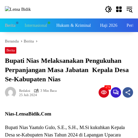
Langsung
ke
konten
Berita
Internasional
Hukum & Kriminal
Haji 2026
Perist
Beranda
Berita
Berita
Bupati Nias Melaksanakan Pengukuhan
Perpanjangan Masa Jabatan Kepala Desa
Se-Kabupaten Nias
479
Redaksi
3 Min Baca
25 Juli 2024
Nias-LensaBidik.Com
Bupati Nias Yaatulo Gulo, S.E., S.H., M.Si kukuhkan Kepala
Desa se-Kabupaten Nias Tahun 2024 di Lapangan Upacara