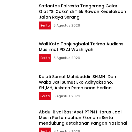
Satlantas Polresta Tangerang Gelar
Giat “Si Caka” di Titik Rawan Kecelakaan
Jalan Raya Serang
Berita
5 Agustus 2026
Wali Kota Tanjungbalai Terima Audiensi
Muslimat PD Al Washliyah
Berita
5 Agustus 2026
Kajati Sumut Muhibuddin.SH.MH Dan
Waka Jati Sumut Eko Adhyaksono,
SH.,MH, Asisten Pembinaan Herlina
setyorini dan Asintel Irfan Wibowo,Sidak
Berita
5 Agustus 2026
Kajari Medan
Abdul Rivai Ras: Aset PTPN I Harus Jadi
Mesin Pertumbuhan Ekonomi Serta
mendukung Ketahanan Pangan Nasional
Berita
4 Agustus 2026