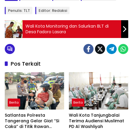
Penulis: TLT
Editor: Redaksi
Wali Kota Monitoring dan Salurkan BLT di
Desa Fadoro Lasara
Pos Terkait
Berita
Berita
Satlantas Polresta
Wali Kota Tanjungbalai
Tangerang Gelar Giat “Si
Terima Audiensi Muslimat
Caka” di Titik Rawan
PD Al Washliyah
Kecelakaan Jalan Raya