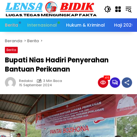
Langsung
ke
konten
Berita
Internasional
Hukum & Kriminal
Haji 2026
Beranda
Berita
Berita
Bupati Nias Hadiri Penyerahan
Bantuan Perikanan
416
Redaksi
3 Min Baca
15 September 2024