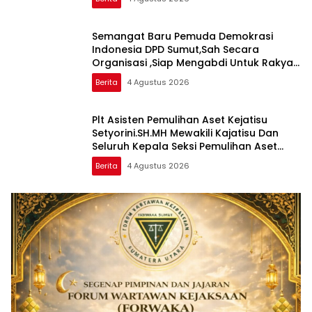
Semangat Baru Pemuda Demokrasi
Indonesia DPD Sumut,Sah Secara
Organisasi ,Siap Mengabdi Untuk Rakyat
Dan Indonesia
Berita
4 Agustus 2026
Plt Asisten Pemulihan Aset Kejatisu
Setyorini.SH.MH Mewakili Kajatisu Dan
Seluruh Kepala Seksi Pemulihan Aset
Kejari Se Sumut Mengikuti FGD Bersama
Berita
4 Agustus 2026
Kepala Pemulihan Aset Kejagung RI