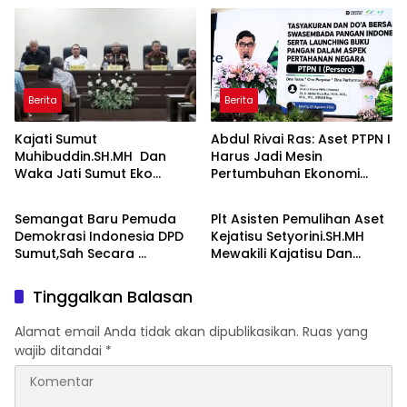
Serang
Berita
Berita
Kajati Sumut
Abdul Rivai Ras: Aset PTPN I
Muhibuddin.SH.MH Dan
Harus Jadi Mesin
Waka Jati Sumut Eko
Pertumbuhan Ekonomi
Berita
Berita
Adhyaksono, SH.,MH,
Serta mendukung
Asisten Pembinaan Herlina
Ketahanan Pangan
Semangat Baru Pemuda
Plt Asisten Pemulihan Aset
setyorini dan Asintel Irfan
Nasional
Demokrasi Indonesia DPD
Kejatisu Setyorini.SH.MH
Wibowo,Sidak Kajari Medan
Sumut,Sah Secara
Mewakili Kajatisu Dan
Organisasi ,Siap Mengabdi
Seluruh Kepala Seksi
Untuk Rakyat Dan
Pemulihan Aset Kejari Se
Tinggalkan Balasan
Indonesia
Sumut Mengikuti FGD
Bersama Kepala
Alamat email Anda tidak akan dipublikasikan.
Ruas yang
Pemulihan Aset Kejagung
wajib ditandai
*
RI