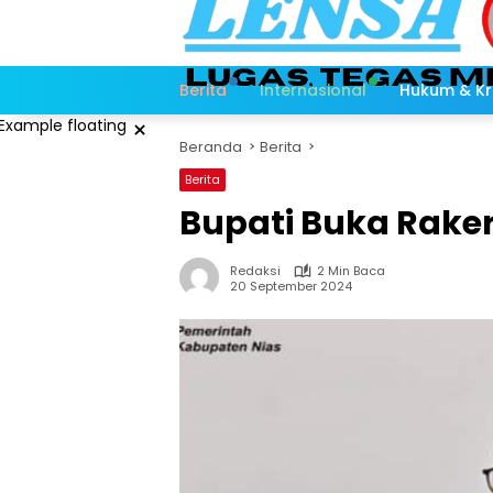
Langsung
ke
konten
Berita
Internasional
Hukum & Kr
×
Beranda
Berita
Berita
Bupati Buka Rake
Redaksi
2 Min Baca
20 September 2024