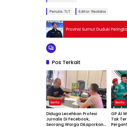
Penulis: TLT
Editor: Redaksi
Provinsi Sumut Duduki Peringk
Pos Terkait
Berita
Berita
Diduga Lecehkan Profesi
GP Al W
Jurnalis Di Fecebook,
Tak Te
Seorang Warga DiLaporkan
Pergant