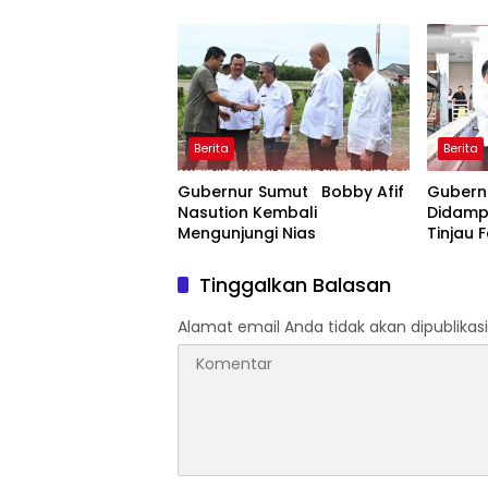
Ke Polres Binjai.
Tegaska
Berita
Berita
Gubernur Sumut Bobby Afif
Gubern
Nasution Kembali
Didampi
Mengunjungi Nias
Tinjau F
Pelayan
Thoms
Tinggalkan Balasan
Alamat email Anda tidak akan dipublikasi