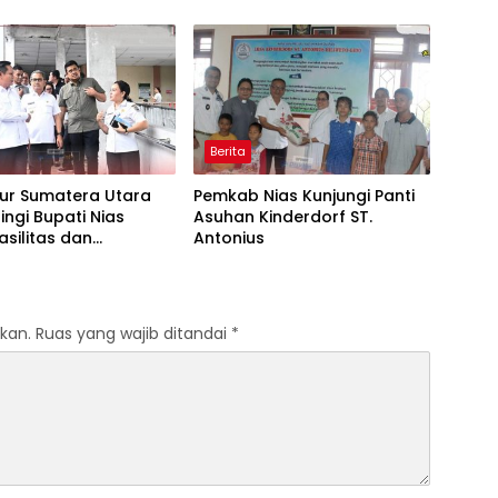
n Polri Tetap Solid
Berita
ur Sumatera Utara
Pemkab Nias Kunjungi Panti
ngi Bupati Nias
Asuhan Kinderdorf ST.
asilitas dan
Antonius
an UPTD RSUD dr. M.
en
kan.
Ruas yang wajib ditandai
*