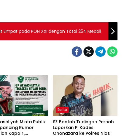
at Empat pada PON XXI dengan Total 254 Medali
Berita
ashliyah Minta Publik
SZ Bantah Tudingan Pernah
rpancing Rumor
Laporkan Pj Kades
ian Kapolri,
Ononazara ke Polres Nias