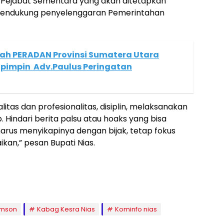
 Pejabat Sementara yang akan ditetapkan
 mendukung penyelenggaran Pemerintahan
ah PERADAN Provinsi Sumatera Utara
Dipimpin Adv.Paulus Peringatan
itas dan profesionalitas, disiplin, melaksanakan
Hindari berita palsu atau hoaks yang bisa
harus menyikapinya dengan bijak, tetap fokus
kan,” pesan Bupati Nias.
omson
Kabag Kesra Nias
Kominfo nias