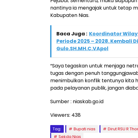
Pejabat Sementara, maka siapapun
nantinya ia mengajak untuk tetap
Kabupaten Nias.
Baca Juga :
Koordinator Wilay
Periode 2025 – 2028. Kembali 
Gulo.SH.MH.C.VApol
“Saya tegaskan untuk menjaga netral
tugas dengan penuh tanggungjawab. 
menimbulkan konflik tentunya kita 
pada pelayanan publik, jangan diabai
Sumber : niaskab.go.id
Viewers:
438
Tag:
Bupati nias
Dirut RSU R Th
Sekda Nias