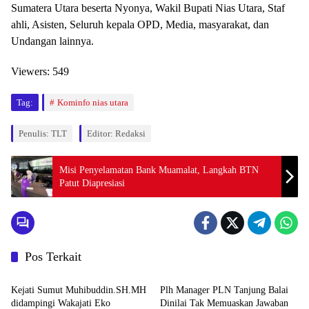
Sumatera Utara beserta Nyonya, Wakil Bupati Nias Utara, Staf
ahli, Asisten, Seluruh kepala OPD, Media, masyarakat, dan
Undangan lainnya.
Viewers:
549
Tag:
Kominfo nias utara
Penulis: TLT
Editor: Redaksi
Misi Penyelamatan Bank Muamalat, Langkah BTN
Patut Diapresiasi
Pos Terkait
Berita
Berita
Kejati Sumut Muhibuddin.SH.MH
Plh Manager PLN Tanjung Balai
didampingi Wakajati Eko
Dinilai Tak Memuaskan Jawaban