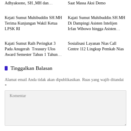
Adhyaksono, SH.,MH dan
Saat Massa Aksi Demo
Berita
Berita
Aspidum Kejati Sumut Suhendri,
SH.,MH Pimpin Ekspos RJ Di
Kejati Sumut Muhibuddin SH.MH
Kajati Sumut Muhibuddin.SH.MH
Kejari Medan
Terima Kunjungan Wakil Ketua
Di Dampingi Asisten Intelijen
LPSK RI
Irfan Wibowo hingga Asisten
Berita
Berita
Pembinaan Herlina Setyorini Sidak
Kejari Binjai
Kajati Sumut Raih Peringkat 3
Sosialisasi Layanan Nias Call
Pada Anugerah Treasury Ulos
Centre 112 Lingkup Pemkab Nias
Award Semester Tahun 1 Tahun
2026
Tinggalkan Balasan
Alamat email Anda tidak akan dipublikasikan.
Ruas yang wajib ditandai
*