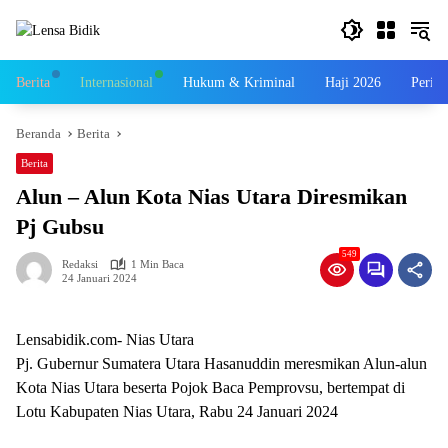
Langsung
ke
konten
Berita
Internasional
Hukum & Kriminal
Haji 2026
Perist
Beranda
Berita
Berita
Alun – Alun Kota Nias Utara Diresmikan
Pj Gubsu
549
Redaksi
1 Min Baca
24 Januari 2024
Lensabidik.com- Nias Utara
Pj. Gubernur Sumatera Utara Hasanuddin meresmikan Alun-alun
Kota Nias Utara beserta Pojok Baca Pemprovsu, bertempat di
Lotu Kabupaten Nias Utara, Rabu 24 Januari 2024