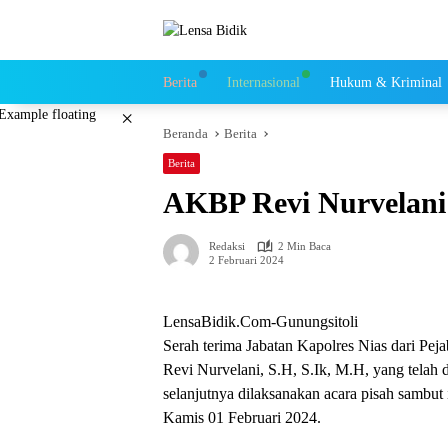
Langsung
ke
konten
Berita
Internasional
Hukum & Kriminal
×
Beranda
Berita
Berita
AKBP Revi Nurvelani 
Redaksi
2 Min Baca
2 Februari 2024
LensaBidik.Com-Gunungsitoli
Serah terima Jabatan Kapolres Nias dari Pe
Revi Nurvelani, S.H, S.Ik, M.H, yang telah 
selanjutnya dilaksanakan acara pisah sambut
Kamis 01 Februari 2024.