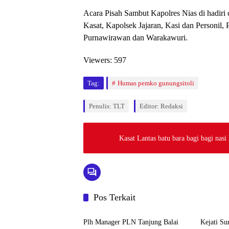
Acara Pisah Sambut Kapolres Nias di hadir
Kasat, Kapolsek Jajaran, Kasi dan Personil, P
Purnawirawan dan Warakawuri.
Viewers:
597
Tag:
Humas pemko gunungsitoli
Penulis: TLT
Editor: Redaksi
Kasat Lantas batu bara bagi bagi nasi
Pos Terkait
Berita
Berita
Plh Manager PLN Tanjung Balai
Kejati S