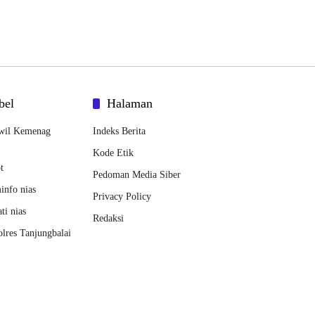
bel
Halaman
wil Kemenag
Indeks Berita
Kode Etik
t
Pedoman Media Siber
nfo nias
Privacy Policy
ti nias
Redaksi
lres Tanjungbalai