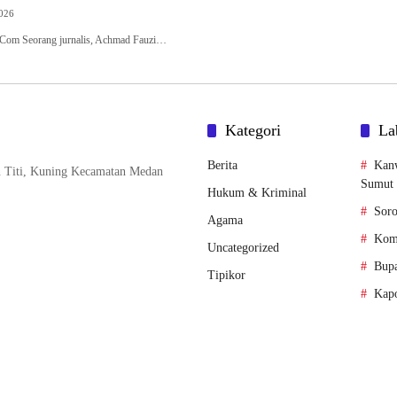
2026
k.Com Seorang jurnalis, Achmad Fauzi…
Kategori
La
Berita
Kan
n Titi, Kuning Kecamatan Medan
Sumut
Hukum & Kriminal
Soro
Agama
Komi
Uncategorized
Bupa
Tipikor
Kapo