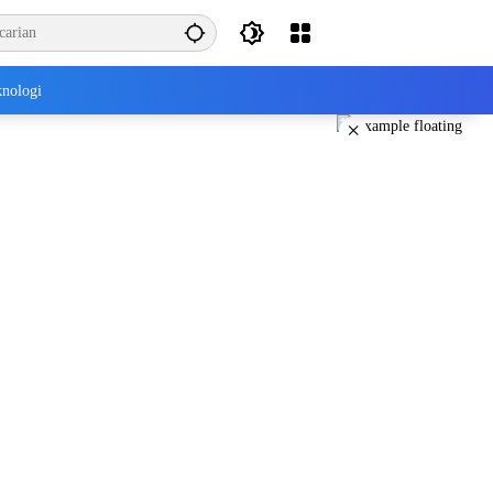
nologi
×