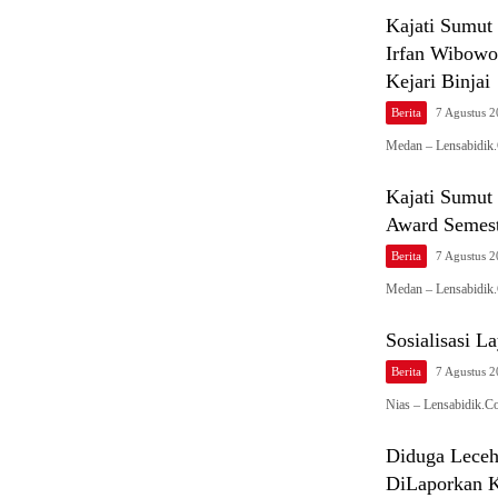
Kajati Sumut
Irfan Wibowo
Kejari Binjai
Berita
7 Agustus 
Medan – Lensabidik.
Kajati Sumut
Award Semest
Berita
7 Agustus 
Medan – Lensabidik.
Sosialisasi 
Berita
7 Agustus 
Nias – Lensabidik.C
Diduga Leceh
DiLaporkan Ke