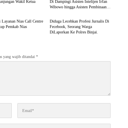
unjungan Wakil Ketua
Di Dampingi Asisten Intelijen Irfan
Wibowo hingga Asisten Pembinaan
Berita
Herlina Setyorini Sidak Kejari Binjai
si Layanan Nias Call Centre
Diduga Lecehkan Profesi Jurnalis Di
kup Pemkab Nias
Fecebook, Seorang Warga
DiLaporkan Ke Polres Binjai.
s yang wajib ditandai
*