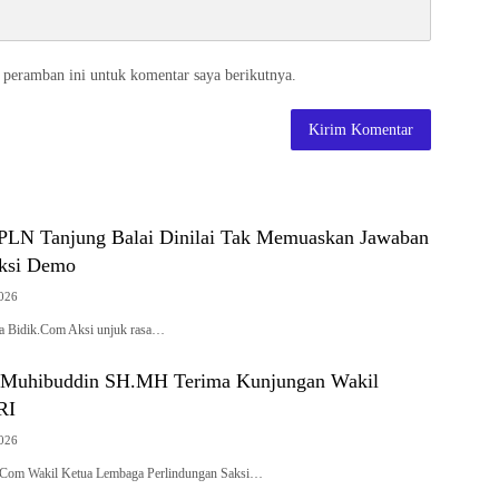
 peramban ini untuk komentar saya berikutnya.
PLN Tanjung Balai Dinilai Tak Memuaskan Jawaban
Aksi Demo
2026
sa Bidik.Com Aksi unjuk rasa…
t Muhibuddin SH.MH Terima Kunjungan Wakil
RI
2026
.Com Wakil Ketua Lembaga Perlindungan Saksi…