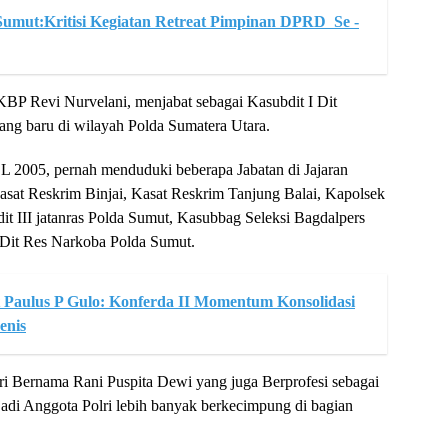
mut:Kritisi Kegiatan Retreat Pimpinan DPRD Se -
BP Revi Nurvelani, menjabat sebagai Kasubdit I Dit
ang baru di wilayah Polda Sumatera Utara.
 2005, pernah menduduki beberapa Jabatan di Jajaran
Kasat Reskrim Binjai, Kasat Reskrim Tanjung Balai, Kapolsek
 III jatanras Polda Sumut, Kasubbag Seleksi Bagdalpers
 Dit Res Narkoba Polda Sumut.
aulus P Gulo: Konferda II Momentum Konsolidasi
enis
ri Bernama Rani Puspita Dewi yang juga Berprofesi sebagai
adi Anggota Polri lebih banyak berkecimpung di bagian