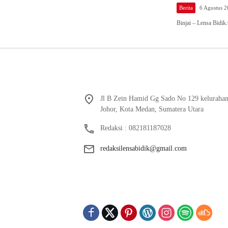
Berita
6 Agustus 
Binjai – Lensa Bidi
Jl B Zein Hamid Gg Sado No 129 keluraha
Johor, Kota Medan, Sumatera Utara
Redaksi : 082181187028
redaksilensabidik@gmail.com