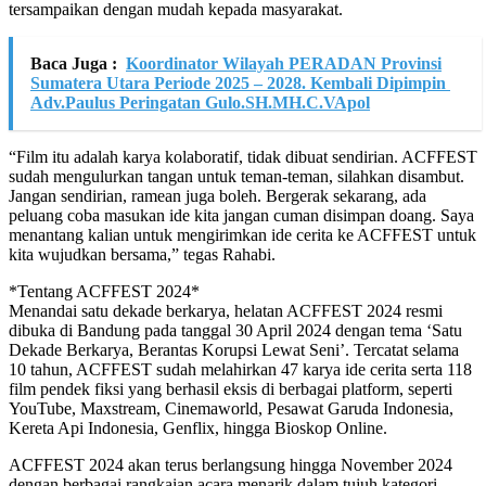
tersampaikan dengan mudah kepada masyarakat.
Baca Juga :
Koordinator Wilayah PERADAN Provinsi
Sumatera Utara Periode 2025 – 2028. Kembali Dipimpin
Adv.Paulus Peringatan Gulo.SH.MH.C.VApol
“Film itu adalah karya kolaboratif, tidak dibuat sendirian. ACFFEST
sudah mengulurkan tangan untuk teman-teman, silahkan disambut.
Jangan sendirian, ramean juga boleh. Bergerak sekarang, ada
peluang coba masukan ide kita jangan cuman disimpan doang. Saya
menantang kalian untuk mengirimkan ide cerita ke ACFFEST untuk
kita wujudkan bersama,” tegas Rahabi.
*Tentang ACFFEST 2024*
Menandai satu dekade berkarya, helatan ACFFEST 2024 resmi
dibuka di Bandung pada tanggal 30 April 2024 dengan tema ‘Satu
Dekade Berkarya, Berantas Korupsi Lewat Seni’. Tercatat selama
10 tahun, ACFFEST sudah melahirkan 47 karya ide cerita serta 118
film pendek fiksi yang berhasil eksis di berbagai platform, seperti
YouTube, Maxstream, Cinemaworld, Pesawat Garuda Indonesia,
Kereta Api Indonesia, Genflix, hingga Bioskop Online.
ACFFEST 2024 akan terus berlangsung hingga November 2024
dengan berbagai rangkaian acara menarik dalam tujuh kategori