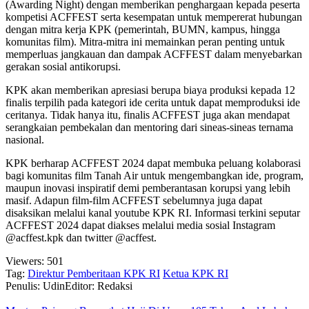
(Awarding Night) dengan memberikan penghargaan kepada peserta
kompetisi ACFFEST serta kesempatan untuk mempererat hubungan
dengan mitra kerja KPK (pemerintah, BUMN, kampus, hingga
komunitas film). Mitra-mitra ini memainkan peran penting untuk
memperluas jangkauan dan dampak ACFFEST dalam menyebarkan
gerakan sosial antikorupsi.
KPK akan memberikan apresiasi berupa biaya produksi kepada 12
finalis terpilih pada kategori ide cerita untuk dapat memproduksi ide
ceritanya. Tidak hanya itu, finalis ACFFEST juga akan mendapat
serangkaian pembekalan dan mentoring dari sineas-sineas ternama
nasional.
KPK berharap ACFFEST 2024 dapat membuka peluang kolaborasi
bagi komunitas film Tanah Air untuk mengembangkan ide, program,
maupun inovasi inspiratif demi pemberantasan korupsi yang lebih
masif. Adapun film-film ACFFEST sebelumnya juga dapat
disaksikan melalui kanal youtube KPK RI. Informasi terkini seputar
ACFFEST 2024 dapat diakses melalui media sosial Instagram
@acffest.kpk dan twitter @acffest.
Viewers:
501
Tag:
Direktur Pemberitaan KPK RI
Ketua KPK RI
Penulis: Udin
Editor: Redaksi