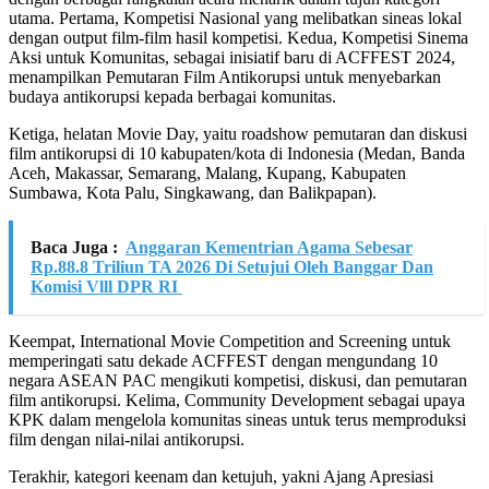
utama. Pertama, Kompetisi Nasional yang melibatkan sineas lokal
dengan output film-film hasil kompetisi. Kedua, Kompetisi Sinema
Aksi untuk Komunitas, sebagai inisiatif baru di ACFFEST 2024,
menampilkan Pemutaran Film Antikorupsi untuk menyebarkan
budaya antikorupsi kepada berbagai komunitas.
Ketiga, helatan Movie Day, yaitu roadshow pemutaran dan diskusi
film antikorupsi di 10 kabupaten/kota di Indonesia (Medan, Banda
Aceh, Makassar, Semarang, Malang, Kupang, Kabupaten
Sumbawa, Kota Palu, Singkawang, dan Balikpapan).
Baca Juga :
Anggaran Kementrian Agama Sebesar
Rp.88.8 Triliun TA 2026 Di Setujui Oleh Banggar Dan
Komisi Vlll DPR RI
Keempat, International Movie Competition and Screening untuk
memperingati satu dekade ACFFEST dengan mengundang 10
negara ASEAN PAC mengikuti kompetisi, diskusi, dan pemutaran
film antikorupsi. Kelima, Community Development sebagai upaya
KPK dalam mengelola komunitas sineas untuk terus memproduksi
film dengan nilai-nilai antikorupsi.
Terakhir, kategori keenam dan ketujuh, yakni Ajang Apresiasi