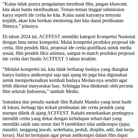
“Kalau tidak punya pengalaman membuat film, jangan khawatir,
kita akan bantu membuatkan. Teman-teman tinggal submission
karya seperti ide cerita ke kita. Kalau nanti karyanya ternyata
terpilih, akan kita berikan mentoring dan kita danai pembuatan
filmnya,” jelasnya.
Di tahun 2024 ini, ACFFEST memiliki kategori Kompetisi Nasional
dengan lima menu kompetisi. Mulai kompetisi produksi proposal ide
cerita, film pendek fiksi, proposal ide cerita gratifikasi untuk media
sosial, film pendek fiksi animasi, sampai re-match produksi proposal
ide cerita dari finalis ACFFEST 3 tahun terakhir.
“Melalui kompetisi ini, kita tidak berharap budaya yang diangkat
hanya budaya antikorupsi saja tapi ajang ini juga bisa digunakan
untuk memperkenalkan kembali budaya Medan-nya sendiri agar
lebih dikenal masyarakat luas. Sehingga bisa dinikmati oleh pecinta
film seluruh Indonesia,” tambah Medio.
Sutradara dan penulis naskah film Rahabi Mandra yang turut hadir
di lokasi, berbagi tips terkait pembuatan ide cerita pendek yang
mampu dilirik di ajang ACFFEST. Rahabi menekankan pentingnya
memilih cerita yang dekat dengan kehidupan sehari-hari yang
memiliki salah satu unsur dari 9 (sembilan) nilai antikorupsi (jujur,
mandiri, tanggung jawab, sederhana, peduli, disiplin, adil, dan kerja
keras). Hal ini bertujuan agar pesan antikorupsi dalam film dapat