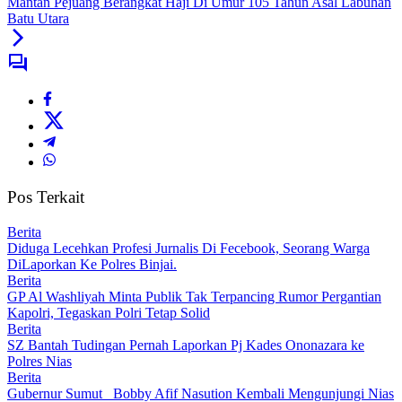
Mantan Pejuang Berangkat Haji Di Umur 105 Tahun Asal Labuhan
Batu Utara
Pos Terkait
Berita
Diduga Lecehkan Profesi Jurnalis Di Fecebook, Seorang Warga
DiLaporkan Ke Polres Binjai.
Berita
GP Al Washliyah Minta Publik Tak Terpancing Rumor Pergantian
Kapolri, Tegaskan Polri Tetap Solid
Berita
SZ Bantah Tudingan Pernah Laporkan Pj Kades Ononazara ke
Polres Nias
Berita
Gubernur Sumut Bobby Afif Nasution Kembali Mengunjungi Nias