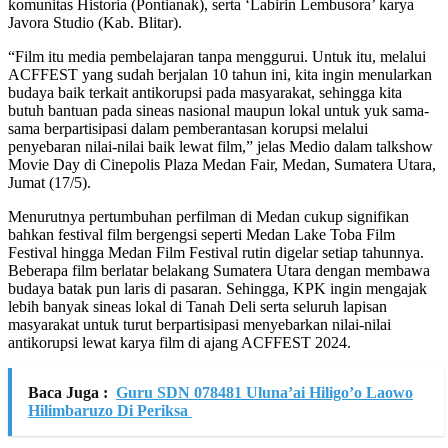
komunitas Historia (Pontianak), serta ‘Labirin Lembusora’ karya
Javora Studio (Kab. Blitar).
“Film itu media pembelajaran tanpa menggurui. Untuk itu, melalui
ACFFEST yang sudah berjalan 10 tahun ini, kita ingin menularkan
budaya baik terkait antikorupsi pada masyarakat, sehingga kita
butuh bantuan pada sineas nasional maupun lokal untuk yuk sama-
sama berpartisipasi dalam pemberantasan korupsi melalui
penyebaran nilai-nilai baik lewat film,” jelas Medio dalam talkshow
Movie Day di Cinepolis Plaza Medan Fair, Medan, Sumatera Utara,
Jumat (17/5).
Menurutnya pertumbuhan perfilman di Medan cukup signifikan
bahkan festival film bergengsi seperti Medan Lake Toba Film
Festival hingga Medan Film Festival rutin digelar setiap tahunnya.
Beberapa film berlatar belakang Sumatera Utara dengan membawa
budaya batak pun laris di pasaran. Sehingga, KPK ingin mengajak
lebih banyak sineas lokal di Tanah Deli serta seluruh lapisan
masyarakat untuk turut berpartisipasi menyebarkan nilai-nilai
antikorupsi lewat karya film di ajang ACFFEST 2024.
Baca Juga :
Guru SDN 078481 Uluna’ai Hiligo’o Laowo
Hilimbaruzo Di Periksa