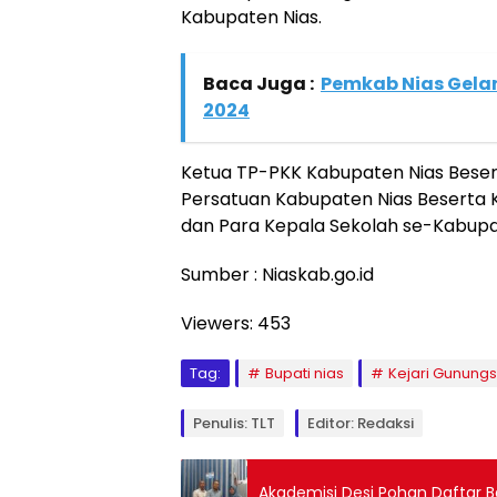
Kabupaten Nias.
Baca Juga :
Pemkab Nias Gela
2024
Ketua TP-PKK Kabupaten Nias Bese
Persatuan Kabupaten Nias Beserta 
dan Para Kepala Sekolah se-Kabupa
Sumber : Niaskab.go.id
Viewers:
453
Tag:
Bupati nias
Kejari Gunungsi
Penulis: TLT
Editor: Redaksi
Akademisi Desi Pohan Daftar 