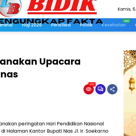
Kamis, 6
Agustus
2026
iminal
Haji 2026
Peristiwa
Politik
Kesehatan
sanakan Upacara
knas
453
nakan peringatan Hari Pendidikan Nasional
i Halaman Kantor Bupati Nias Jl. Ir. Soekarno