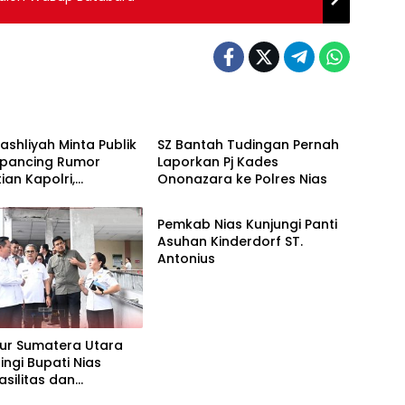
Berita
ashliyah Minta Publik
SZ Bantah Tudingan Pernah
rpancing Rumor
Laporkan Pj Kades
ian Kapolri,
Ononazara ke Polres Nias
Berita
n Polri Tetap Solid
Pemkab Nias Kunjungi Panti
Asuhan Kinderdorf ST.
Antonius
ur Sumatera Utara
ngi Bupati Nias
asilitas dan
an UPTD RSUD dr. M.