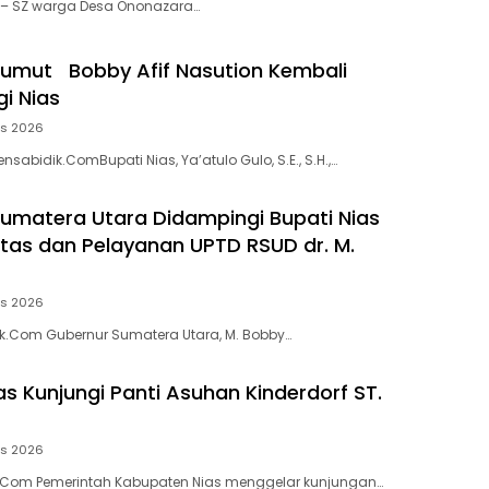
s – SZ warga Desa Ononazara…
umut Bobby Afif Nasution Kembali
i Nias
us 2026
ensabidik.ComBupati Nias, Ya’atulo Gulo, S.E., S.H.,…
umatera Utara Didampingi Bupati Nias
litas dan Pelayanan UPTD RSUD dr. M.
us 2026
ik.Com Gubernur Sumatera Utara, M. Bobby…
s Kunjungi Panti Asuhan Kinderdorf ST.
us 2026
ik.Com Pemerintah Kabupaten Nias menggelar kunjungan…