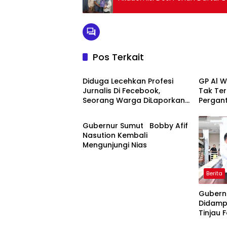
Pos Terkait
Berita
Berita
Diduga Lecehkan Profesi
GP Al W
Jurnalis Di Fecebook,
Tak Te
Seorang Warga DiLaporkan
Pergant
Berita
Ke Polres Binjai.
Tegaska
Gubernur Sumut Bobby Afif
Nasution Kembali
Mengunjungi Nias
Berita
Gubern
Didampi
Tinjau F
Pelayan