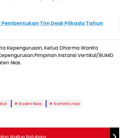
r Pembentukan Tim Desk Pilkada Tahun
rta Kepengurusan, Ketua Dharma Wanita
Kepengurusan.Pimpinan Instansi Vertikal/BUMD
ten Nias.
toli
Kodim Nias
Kominfo nias
Balon WaBup Batubara