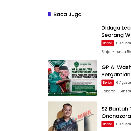
Baca Juga
Diduga Lec
Seorang Wa
Berita
6 Agust
Binjai – Lensa 
GP Al Wash
Pergantian 
Berita
6 Agust
Jakarta – Lensa
SZ Bantah 
Ononazara 
Berita
6 Agust