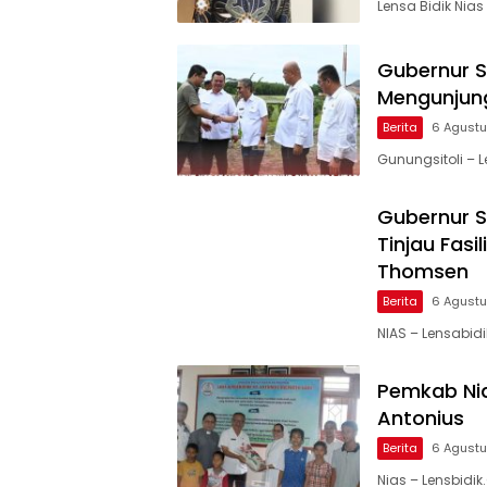
Lensa Bidik Nia
Gubernur S
Mengunjung
Berita
6 Agust
Gunungsitoli – L
Gubernur S
Tinjau Fasi
Thomsen
Berita
6 Agust
NIAS – Lensabid
Pemkab Nia
Antonius
Berita
6 Agust
Nias – Lensbid