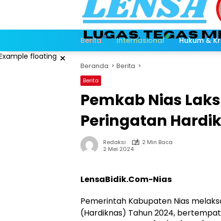
Langsung
ke
konten
Berita
Internasional
Hukum & Kr
×
Beranda
Berita
Berita
Pemkab Nias Lak
Peringatan Hardi
Redaksi
2 Min Baca
2 Mei 2024
LensaBidik.Com-Nias
Pemerintah Kabupaten Nias melaksa
(Hardiknas) Tahun 2024, bertempat d