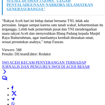
SULSEL DI SMAN 5 GOWA "CEGAH
PENYALAHGUNAAN NARKOBA SELAMATKAN
GENERASI BANGSA"
“Rakyat Aceh hari ini hidup damai bersama TNI, tidak ada
persoalan. Jangan sampai karena satu tanah wakaf, keharmonisan itu
terganggu. Lebih baik pemerintah pusat dan TNI mendengarkan
suara rakyat Aceh dan menyerahkan Blang Padang kepada Masjid
Raya Baiturrahman, agar manfaatnya kembali dirasakan umat,
sesuai peruntukan asalnya,” tutup Fauzan.
Viewers:
588
Penulis: DE/team
Editor: Redaksi
SWI ACEH KECAM PENYERANGAN TERHADAP
JURNALIS DAN PENGURUS IWOI DI ACEH BESAR