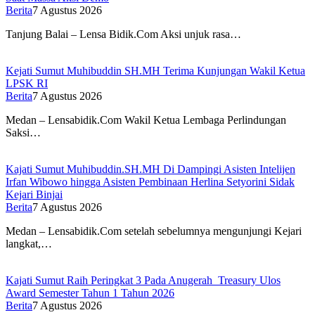
Berita
7 Agustus 2026
Tanjung Balai – Lensa Bidik.Com Aksi unjuk rasa…
Kejati Sumut Muhibuddin SH.MH Terima Kunjungan Wakil Ketua
LPSK RI
Berita
7 Agustus 2026
Medan – Lensabidik.Com Wakil Ketua Lembaga Perlindungan
Saksi…
Kajati Sumut Muhibuddin.SH.MH Di Dampingi Asisten Intelijen
Irfan Wibowo hingga Asisten Pembinaan Herlina Setyorini Sidak
Kejari Binjai
Berita
7 Agustus 2026
Medan – Lensabidik.Com setelah sebelumnya mengunjungi Kejari
langkat,…
Kajati Sumut Raih Peringkat 3 Pada Anugerah Treasury Ulos
Award Semester Tahun 1 Tahun 2026
Berita
7 Agustus 2026