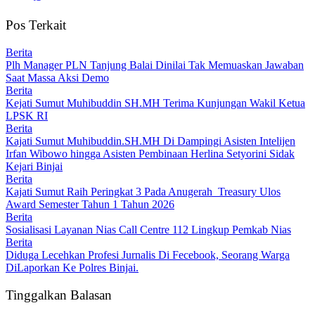
Pos Terkait
Berita
Plh Manager PLN Tanjung Balai Dinilai Tak Memuaskan Jawaban
Saat Massa Aksi Demo
Berita
Kejati Sumut Muhibuddin SH.MH Terima Kunjungan Wakil Ketua
LPSK RI
Berita
Kajati Sumut Muhibuddin.SH.MH Di Dampingi Asisten Intelijen
Irfan Wibowo hingga Asisten Pembinaan Herlina Setyorini Sidak
Kejari Binjai
Berita
Kajati Sumut Raih Peringkat 3 Pada Anugerah Treasury Ulos
Award Semester Tahun 1 Tahun 2026
Berita
Sosialisasi Layanan Nias Call Centre 112 Lingkup Pemkab Nias
Berita
Diduga Lecehkan Profesi Jurnalis Di Fecebook, Seorang Warga
DiLaporkan Ke Polres Binjai.
Tinggalkan Balasan