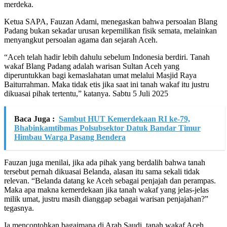
merdeka.
Ketua SAPA, Fauzan Adami, menegaskan bahwa persoalan Blang
Padang bukan sekadar urusan kepemilikan fisik semata, melainkan
menyangkut persoalan agama dan sejarah Aceh.
“Aceh telah hadir lebih dahulu sebelum Indonesia berdiri. Tanah
wakaf Blang Padang adalah warisan Sultan Aceh yang
diperuntukkan bagi kemaslahatan umat melalui Masjid Raya
Baiturrahman. Maka tidak etis jika saat ini tanah wakaf itu justru
dikuasai pihak tertentu,” katanya. Sabtu 5 Juli 2025
Baca Juga :
Sambut HUT Kemerdekaan RI ke-79,
Bhabinkamtibmas Polsubsektor Datuk Bandar Timur
Himbau Warga Pasang Bendera
Fauzan juga menilai, jika ada pihak yang berdalih bahwa tanah
tersebut pernah dikuasai Belanda, alasan itu sama sekali tidak
relevan. “Belanda datang ke Aceh sebagai penjajah dan perampas.
Maka apa makna kemerdekaan jika tanah wakaf yang jelas-jelas
milik umat, justru masih dianggap sebagai warisan penjajahan?”
tegasnya.
Ia mencontohkan bagaimana di Arab Saudi, tanah wakaf Aceh