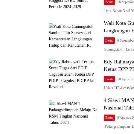
Berita
18 Septemb
” istri Bupati Nisel
Wali Kota Gu
Lingkungan H
Berita
6 Septembe
Gunungsitoli – Lens
Edy Rahmayad
Ketua DPP PD
Berita
10 Agustus
JAKARTA-LensaBidi
4 Siswi MAN
Nasional Tah
Berita
9 Agustus 
Padangsidimpuan- L