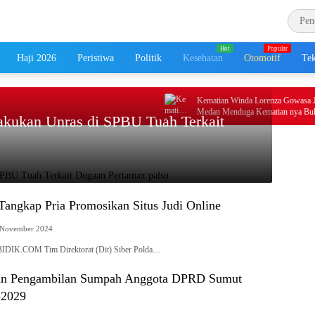
Haji 2026
Peristiwa
Politik
Kesehatan
Otomotif
Tek
Kematian Winda Lorenza Gowasa Jangga
Medan Menduga Kematian nya Bukan Bun
akukan Unras di SPBU Tuah Terkait
Melainkan Adanya Dugaan Tidak Pidana
Tangkap Pria Promosikan Situs Judi Online
 November 2024
K.COM Tim Direktorat (Dit) Siber Polda…
Dan Pengambilan Sumpah Anggota DPRD Sumut
-2029