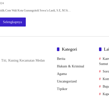
2024
idik.Com Wali Kota Gunungsitoli Sowa’a Laoli, S.E, M.Si…
Selengkapnya
Kategori
La
Berita
Kan
n Titi, Kuning Kecamatan Medan
Sumut
Hukum & Kriminal
Soro
Agama
Komi
Uncategorized
Bupa
Tipikor
Kapo