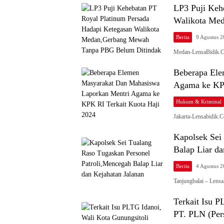
LP3 Puji Keh
Walikota Me
Berita
9 Agustus 
Medan-LensaBidik.C
Beberapa Ele
Agama ke KPK
Hukum & Kriminal
Jakarta-Lensabidik
Kapolsek Sei
Balap Liar da
Berita
4 Agustus 
Tanjungbalai – Len
Terkait Isu 
PT. PLN (Per