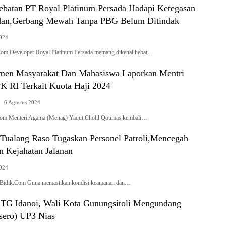
ebatan PT Royal Platinum Persada Hadapi Ketegasan
dan,Gerbang Mewah Tanpa PBG Belum Ditindak
2024
om Developer Royal Platinum Persada memang dikenal hebat…
men Masyarakat Dan Mahasiswa Laporkan Mentri
 RI Terkait Kuota Haji 2024
6 Agustus 2024
.Com Menteri Agama (Menag) Yaqut Cholil Qoumas kembali…
 Tualang Raso Tugaskan Personel Patroli,Mencegah
n Kejahatan Jalanan
2024
saBidik.Com Guna memastikan kondisi keamanan dan…
PLTG Idanoi, Wali Kota Gunungsitoli Mengundang
sero) UP3 Nias