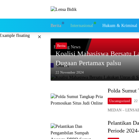
Langsung
ke
konten
Berita
Internasional
Hukum & Kriminal
×
Berita
Breaking News
Koalisi Mahasiswa Bersatu L
Dugaan Pertamax palsu
Sorot
22 November 2024
Polda Sumut 
Uncategorized
22
MEDAN – LENSABIDI
Pelantikan 
Periode 2024