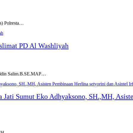
) Polresta…
slimat PD Al Washliyah
ruddin Salim.B.SE.MAP…
ati Sumut Eko Adhyaksono, SH.,MH, Asisten 
.,MH…