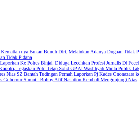
an Tidak Pidana
Diduga Lecehkan Profesi Jurnalis Di Fec
GP Al Washliyah Minta Publik Tak
SZ Bantah Tudingan Pernah Laporkan Pj Kades Ononazara ke
Gubernur Sumut Bobby Afif Nasution Kembali Mengunjungi Nias