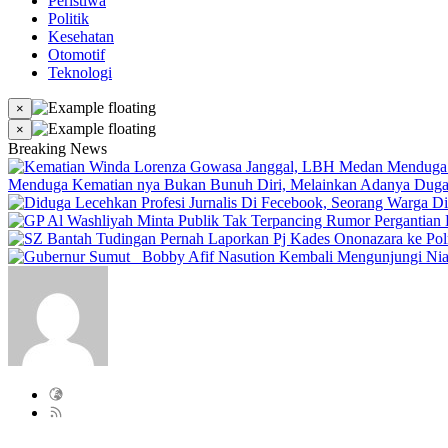
Peristiwa
Politik
Kesehatan
Otomotif
Teknologi
×
×
Breaking News
Menduga Kematian nya Bukan Bunuh Diri, Melainkan Adanya Duga